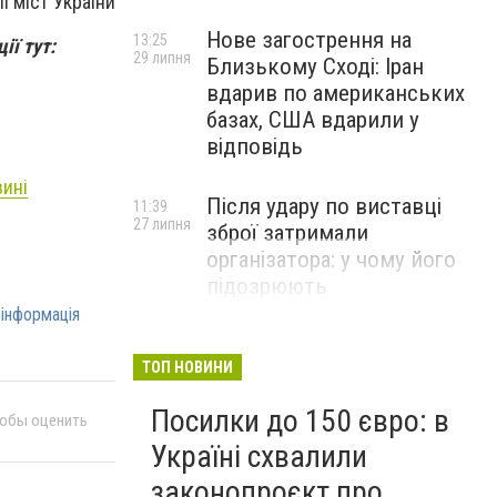
ї міст України
Нове загострення на
13:25
ії тут:
29 липня
Близькому Сході: Іран
вдарив по американських
базах, США вдарили у
відповідь
вині
Після удару по виставці
11:39
27 липня
зброї затримали
організатора: у чому його
підозрюють
інформація
ТОП НОВИНИ
Посилки до 150 євро: в
тобы оценить
Україні схвалили
законопроєкт про