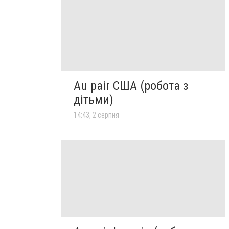
Au pair США (робота з
дітьми)
14:43, 2 серпня