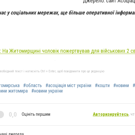
Джерело: сайт Асоціаці
нас у соціальних мережах, ще більше оперативної інформац
: На Житомирщині чоловік пожертвував для військових 2 с
бхідний текст і натисніть Ctrl + Enter, щоб повідомити про це редакцію
томирська
#область
#асоціація міст україни
#кошти
#новини
#
вини житомира
#новини україни
0,0
Оцініть першим
Авторизируйтесь
, ч
 наші джерела