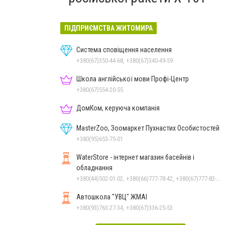
ПІДПРИЄМСТВА ЖИТОМИРА
Система сповіщення населення
+380(67)350-44-68, +380(67)340-49-59
Школа англійської мови Профі-Центр
+380(67)554-20-55
ДомКом, керуюча компанія
MasterZoo, Зоомаркет Пухнастих Особистостей
+380(95)653-75-01
WaterStore - інтернет магазин басейнів і
обладнання
+380(44)502-01-02, +380(66)777-78-42, +380(67)777-82-19, +380(67)890-80-80, +380(73)890-80-80, +380(44)502-01-03
Автошкола "УВЦ" ЖМАІ
+380(93)763-27-34, +380(67)336-25-53