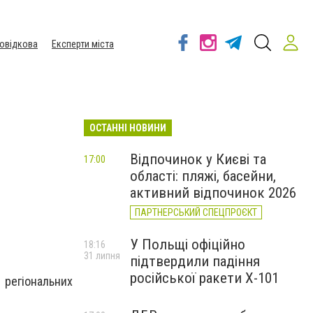
овідкова
Експерти міста
ОСТАННІ НОВИНИ
Відпочинок у Києві та
17:00
області: пляжі, басейни,
активний відпочинок 2026
ПАРТНЕРСЬКИЙ СПЕЦПРОЄКТ
У Польщі офіційно
18:16
31 липня
підтвердили падіння
російської ракети Х-101
 регіональних