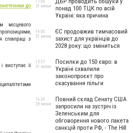
ДБР проводить обшуки у
17:00
ронетехніки до
31 липня
понад 100 ТЦК по всій
Україні: яка причина
м місцевого
ЄС продовжив тимчасовий
пропозиціями,
16:00
31 липня
захист для українців до
я співпраці з
2028 року: що зміниться
Посилки до 150 євро: в
13:57
і виступає її
31 липня
Україні схвалили
законопроєкт про
скасування пільги
іципалітетами
Повний склад Сенату США
16:50
29 липня
запросили на зустріч із
Зеленським для
обговорення нового пакета
санкцій проти РФ, - The Hill