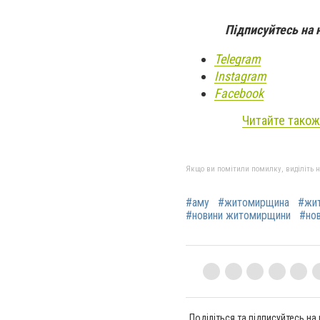
Підписуйтесь на 
Telegram
Instagram
Facebook
Читайте також
Якщо ви помітили помилку, виділіть нео
#аму
#житомирщина
#жи
#новини житомирщини
#но
Поділіться та підписуйтесь на