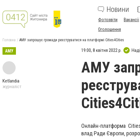
Новини
Фотозвіти
Вакансії
Оголошення
Головна
АМУ запрошує громади реєструватися на платформі Cities4Cities
19:00, 8 квітня 2022 р.
Над
АМУ
АМУ зап
реєструв
Ketlandia
журналіст
Cities4Cit
Онлайн-платформа Cities
влад Ради Європи, розро