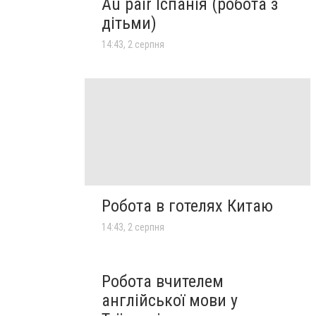
Au pair Іспанія (робота з
дітьми)
14:43, 2 серпня
Робота в готелях Китаю
14:43, 2 серпня
Робота вчителем
англійської мови у