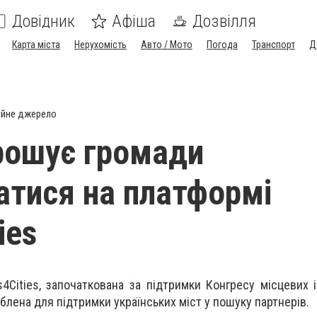
Довідник
Афіша
Дозвілля
Карта міста
Нерухомість
Авто / Мото
Погода
Транспорт
Д
ійне джерело
рошує громади
атися на платформі
ies
4Cities, започаткована за підтримки Конгресу місцевих і
блена для підтримки українських міст у пошуку партнерів.