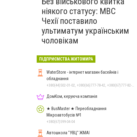
Без військового квитка
ніякого статусу: МВС
Чехії поставило
ультиматум українським
чоловікам
ПІДПРИЄМСТВА ЖИТОМИРА
WaterStore - інтернет магазин басейнів і
обладнання
+380(44)502-01-02, +380(66)777-78-42, +380(67)777-82-19, +380(67)890-80-80, +380(73)890-80-80, +380(44)502-01-03
ДомКом, керуюча компанія
★ BusMaster ★ Переобладнання
Мікроавтобусів №1
+380(67)599-04-04
Автошкола "УВЦ" ЖМАІ