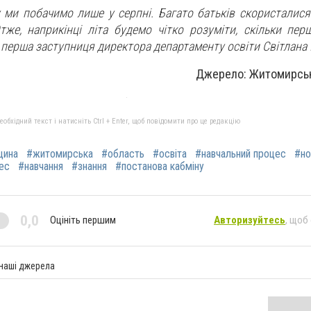
у ми побачимо лише у серпні. Багато батьків скористалис
тже, наприкінці літа будемо чітко розуміти, скільки пер
 перша заступниця директора департаменту освіти Світлана
Джерело: Житомирськ
бхідний текст і натисніть Ctrl + Enter, щоб повідомити про це редакцію
щина
#житомирська
#область
#освіта
#навчальний процес
#но
цес
#навчання
#знання
#постанова кабміну
0,0
Оцініть першим
Авторизуйтесь
, щоб
 наші джерела