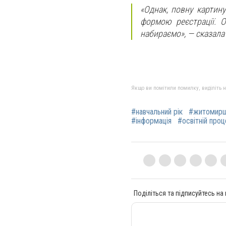
«Однак, повну картин
формою реєстрації. О
набираємо», — сказала
Якщо ви помітили помилку, виділіть нео
#навчальний рік
#житомир
#інформація
#освітній про
Поділіться та підписуйтесь на