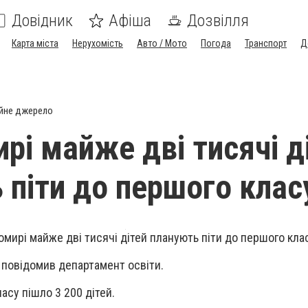
Довідник
Афіша
Дозвілля
Карта міста
Нерухомість
Авто / Мото
Погода
Транспорт
Д
йне джерело
рі майже дві тисячі д
 піти до першого клас
омирі майже дві тисячі дітей планують піти до першого кла
е повідомив департамент освіти.
асу пішло 3 200 дітей.