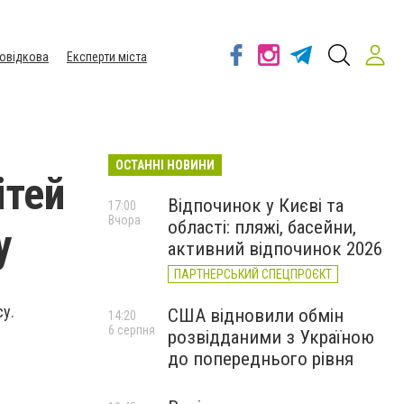
овідкова
Експерти міста
ОСТАННІ НОВИНИ
ітей
Відпочинок у Києві та
17:00
Вчора
області: пляжі, басейни,
у
активний відпочинок 2026
ПАРТНЕРСЬКИЙ СПЕЦПРОЄКТ
су.
США відновили обмін
14:20
6 серпня
розвідданими з Україною
до попереднього рівня