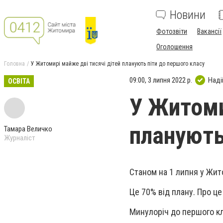
Новини
Фотозвіти
Вакансії
Оголошення
Головна
У Житомирі майже дві тисячі дітей планують піти до першого класу
09:00, 3 липня 2022 р.
Наді
ОСВІТА
У Житоми
планують
Тамара Величко
Журналіст
Станом на 1 липня у Жит
Це 70% від плану. Про ц
Минулоріч до першого кл