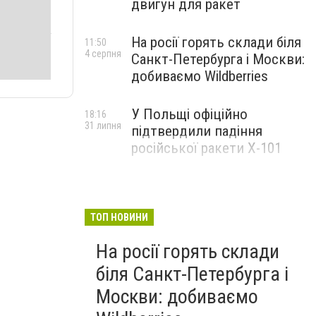
двигун для ракет
На росії горять склади біля
11:50
4 серпня
Санкт-Петербурга і Москви:
добиваємо Wildberries
У Польщі офіційно
18:16
31 липня
підтвердили падіння
російської ракети Х-101
ТОП НОВИНИ
На росії горять склади
біля Санкт-Петербурга і
Москви: добиваємо