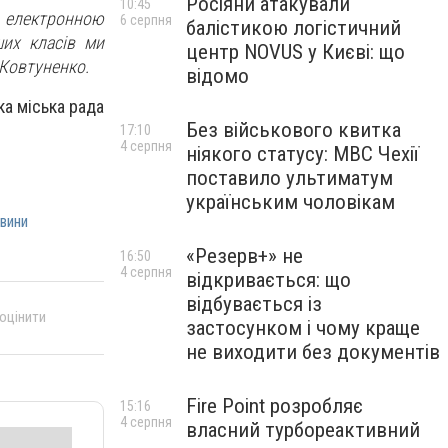
Росіяни атакували
10:45
я електронною
6 серпня
балістикою логістичний
ших класів ми
центр NOVUS у Києві: що
 Ковтуненко.
відомо
а міська рада
Без військового квитка
17:10
4 серпня
ніякого статусу: МВС Чехії
поставило ультиматум
українським чоловікам
вини
«Резерв+» не
16:50
4 серпня
відкривається: що
відбувається із
 оцінити
застосунком і чому краще
не виходити без документів
Fire Point розробляє
15:16
4 серпня
власний турбореактивний