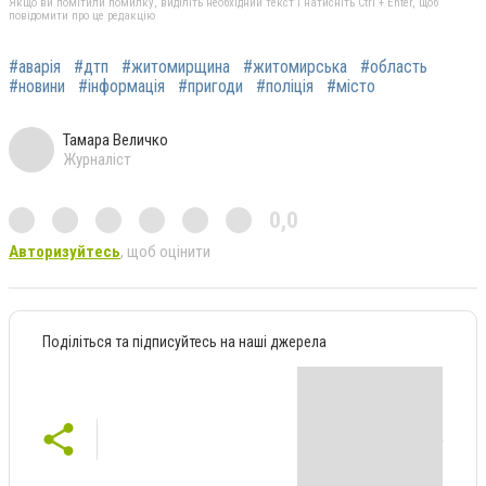
Якщо ви помітили помилку, виділіть необхідний текст і натисніть Ctrl + Enter, щоб
повідомити про це редакцію
#аварія
#дтп
#житомирщина
#житомирська
#область
#новини
#інформація
#пригоди
#поліція
#місто
Тамара Величко
Журналіст
0,0
Авторизуйтесь
, щоб оцінити
Поділіться та підписуйтесь на наші джерела