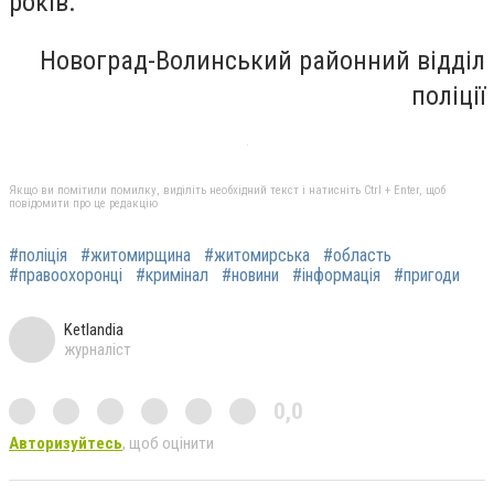
років.
Новоград-Волинський районний відділ
поліції
Якщо ви помітили помилку, виділіть необхідний текст і натисніть Ctrl + Enter, щоб
повідомити про це редакцію
#поліція
#житомирщина
#житомирська
#область
#правоохоронці
#кримінал
#новини
#інформація
#пригоди
Ketlandia
журналіст
0,0
Авторизуйтесь
, щоб оцінити