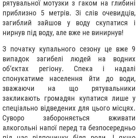
рятувальної мотузки з гаком на глибині
приблизно 5 метрів. Зі слів очевидців,
загиблий зайшов у воду скупатися і
нирнув під воду, але вже не винирнув!
З початку купального сезону це вже 9
випадок загибелі людей на водних
об’єктах регіону. Спека і надалі
спонукатиме населення йти до води,
зважаючи на що рятувальники
закликають громадян купатися лише у
спеціально відведених для цього місцях.
Суворо забороняється вживати
алкогольні напої перед та безпосередньо
під час відпочинку біля води. І якщо