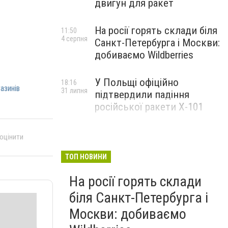
двигун для ракет
На росії горять склади біля
11:50
4 серпня
Санкт-Петербурга і Москви:
добиваємо Wildberries
У Польщі офіційно
18:16
азинів
31 липня
підтвердили падіння
російської ракети Х-101
 оцінити
ТОП НОВИНИ
На росії горять склади
біля Санкт-Петербурга і
Москви: добиваємо