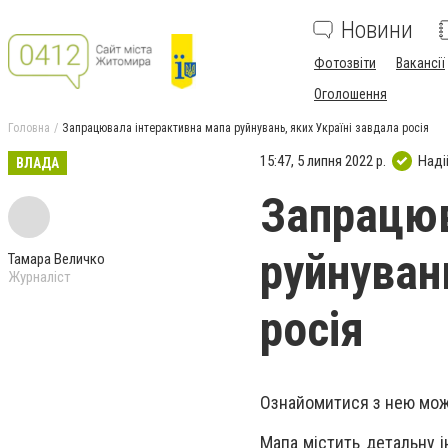
Новини
Фотозвіти
Вакансії
Оголошення
Головна
Запрацювала інтерактивна мапа руйнувань, яких Україні завдала росія
15:47, 5 липня 2022 р.
Наді
ВЛАДА
Запрацюв
руйнуван
Тамара Величко
Журналіст
росія
Ознайомитися з нею можн
Мапа містить детальну ін