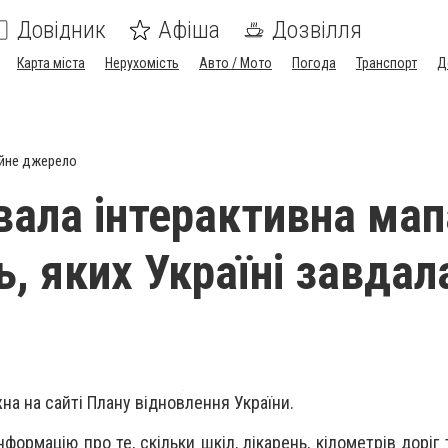
Довідник
Афіша
Дозвілля
Карта міста
Нерухомість
Авто / Мото
Погода
Транспорт
Д
йне джерело
ала інтерактивна мап
ь, яких Україні завдал
а на сайті Плану відновлення України.
формацію про те, скільки шкіл, лікарень, кілометрів доріг