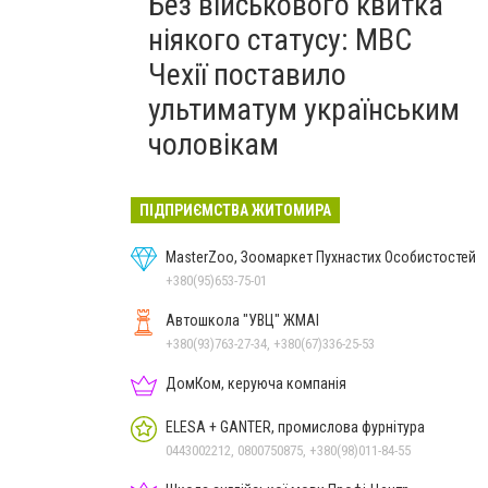
Без військового квитка
ніякого статусу: МВС
Чехії поставило
ультиматум українським
чоловікам
ПІДПРИЄМСТВА ЖИТОМИРА
MasterZoo, Зоомаркет Пухнастих Особистостей
+380(95)653-75-01
Автошкола "УВЦ" ЖМАІ
+380(93)763-27-34, +380(67)336-25-53
ДомКом, керуюча компанія
ELESA + GANTER, промислова фурнітура
0443002212, 0800750875, +380(98)011-84-55