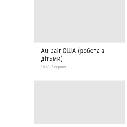
Au pair США (робота з
дітьми)
14:43, 2 серпня