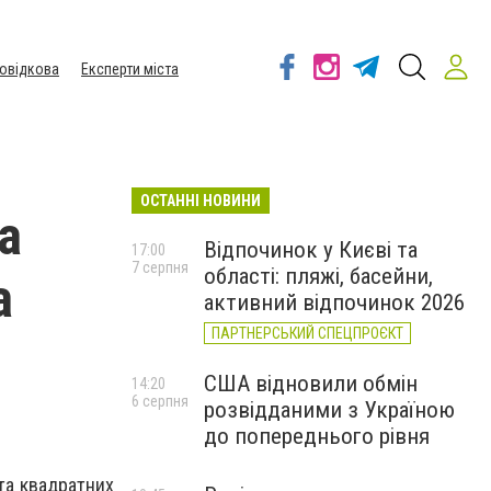
овідкова
Експерти міста
ОСТАННІ НОВИНИ
а
Відпочинок у Києві та
17:00
7 серпня
області: пляжі, басейни,
а
активний відпочинок 2026
ПАРТНЕРСЬКИЙ СПЕЦПРОЄКТ
США відновили обмін
14:20
6 серпня
розвідданими з Україною
до попереднього рівня
 та квадратних