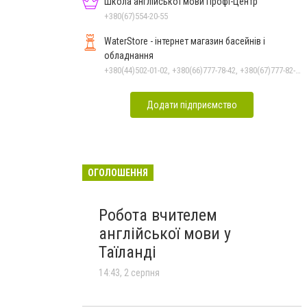
Школа англійської мови Профі-Центр
+380(67)554-20-55
WaterStore - інтернет магазин басейнів і
обладнання
+380(44)502-01-02, +380(66)777-78-42, +380(67)777-82-19, +380(67)890-80-80, +380(73)890-80-80, +380(44)502-01-03
Додати підприємство
ОГОЛОШЕННЯ
Робота вчителем
англійської мови у
Таїланді
14:43, 2 серпня