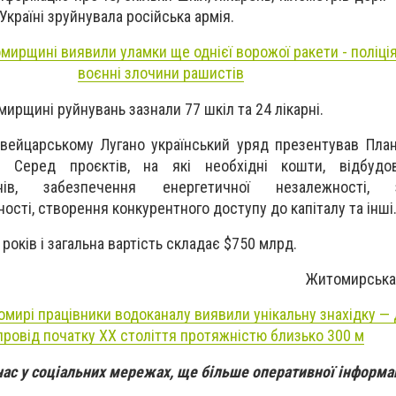
Україні зруйнувала російська армія.
мирщині виявили уламки ще однієї ворожої ракети - поліці
воєнні злочини рашистів
мирщині руйнувань зазнали 77 шкіл та 24 лікарні.
вейцарському Лугано український уряд презентував Пла
. Серед проєктів, на які необхідні кошти, відбуд
онів, забезпечення енергетичної незалежності, з
ості, створення конкурентного доступу до капіталу та інші
років і загальна вартість складає $750 млрд.
Житомирська
омирі працівники водоканалу виявили унікальну знахідку —
провід початку ХХ століття протяжністю близько 300 м
нас у соціальних мережах, ще більше оперативної інформац