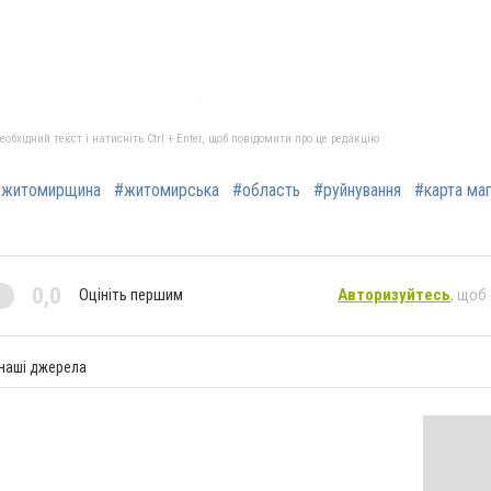
бхідний текст і натисніть Ctrl + Enter, щоб повідомити про це редакцію
#житомирщина
#житомирська
#область
#руйнування
#карта маг
0,0
Оцініть першим
Авторизуйтесь
, щоб
 наші джерела