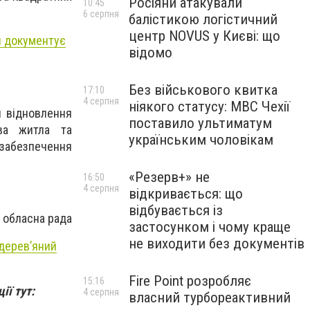
Росіяни атакували
10:45
6 серпня
балістикою логістичний
центр NOVUS у Києві: що
я документує
відомо
Без військового квитка
17:10
4 серпня
ніякого статусу: МВС Чехії
н відновлення
поставило ультиматум
ова житла та
українським чоловікам
абезпечення
.
«Резерв+» не
16:50
4 серпня
відкривається: що
відбувається із
 обласна рада
застосунком і чому краще
не виходити без документів
 дерев’яний
Fire Point розробляє
15:16
ії тут:
4 серпня
власний турбореактивний