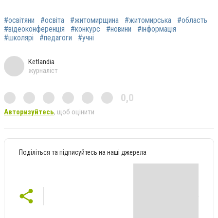
#освітяни
#освіта
#житомирщина
#житомирська
#область
#відеоконференція
#конкурс
#новини
#інформація
#школярі
#педагоги
#учні
Ketlandia
журналіст
0,0
Авторизуйтесь
, щоб оцінити
Поділіться та підписуйтесь на наші джерела