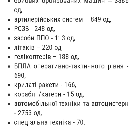
бойових броньованих машин ‒ 3886
од,
артилерійських систем – 849 од,
РСЗВ - 248 од,
засоби ППО - 113 од,
літаків – 220 од,
гелікоптерів – 188 од,
БПЛА оперативно-тактичного рівня -
690,
крилаті ракети - 166,
кораблі /катери - 15 од,
автомобільної техніки та автоцистерн
- 2753 од,
спеціальна техніка - 70.