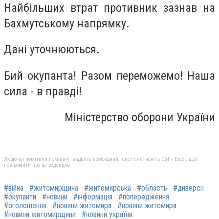
Найбільших втрат противник зазнав на
Бахмутському напрямку.
Дані уточнюються.
Бий окупанта! Разом переможемо! Наша
сила - в правді!
Міністерство оборони України
Якщо ви помітили помилку, виділіть необхідний текст і натисніть Ctrl + Enter, щоб
повідомити про це редакцію
#війна
#житомирщина
#житомирська
#область
#диверсії
#окупанти
#новини
#інформація
#попередження
#оголошення
#новини житомира
#новини житомира
#новини житомирщини
#новини україни