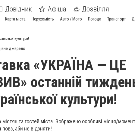
Довідник
Афіша
Дозвілля
Карта міста
Нерухомість
Авто / Мото
Погода
Транспорт
Д
аїнської культури!
ійне джерело
авка «УКРАЇНА — ЦЕ
В» останній тиждень
раїнської культури!
містян та гостей міста. Зображено особливі місця/момент
 повз, аби не відзняти!