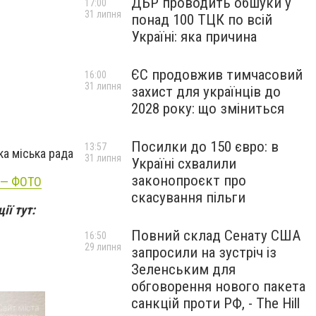
ДБР проводить обшуки у
17:00
31 липня
понад 100 ТЦК по всій
Україні: яка причина
ЄС продовжив тимчасовий
16:00
31 липня
захист для українців до
2028 року: що зміниться
Посилки до 150 євро: в
13:57
а міська рада
31 липня
Україні схвалили
законопроєкт про
, — ФОТО
скасування пільги
ії тут:
Повний склад Сенату США
16:50
29 липня
запросили на зустріч із
Зеленським для
обговорення нового пакета
санкцій проти РФ, - The Hill