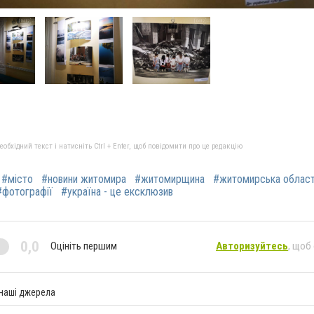
бхідний текст і натисніть Ctrl + Enter, щоб повідомити про це редакцію
#місто
#новини житомира
#житомирщина
#житомирська облас
#фотографії
#україна - це ексклюзив
0,0
Оцініть першим
Авторизуйтесь
, щоб
 наші джерела