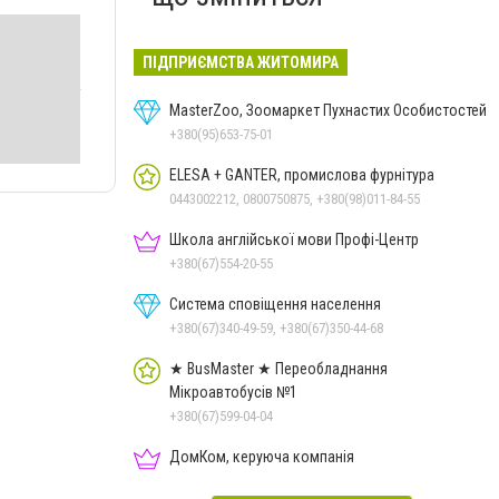
ПІДПРИЄМСТВА ЖИТОМИРА
MasterZoo, Зоомаркет Пухнастих Особистостей
+380(95)653-75-01
ELESA + GANTER, промислова фурнітура
0443002212, 0800750875, +380(98)011-84-55
Школа англійської мови Профі-Центр
+380(67)554-20-55
Система сповіщення населення
+380(67)340-49-59, +380(67)350-44-68
★ BusMaster ★ Переобладнання
Мікроавтобусів №1
+380(67)599-04-04
ДомКом, керуюча компанія