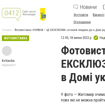
Новини
Фотозвіти
Вакансії
Оголошення
Головна
Фотовиставка «УКРАЇНА — ЦЕ ЕКСКЛЮЗИВ» останній тиждень діє в Домі укр
12:45, 18 липня 2022 р.
Над
ФОТОВИСТАВКА
Фотовист
ЕКСКЛЮЗИ
Ketlandia
журналіст
в Домі ук
У фото — Житомир очима 
повз які не можна пройти