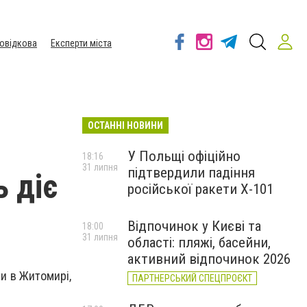
овідкова
Експерти міста
ОСТАННІ НОВИНИ
У Польщі офіційно
18:16
31 липня
підтвердили падіння
 діє
російської ракети Х-101
Відпочинок у Києві та
18:00
31 липня
області: пляжі, басейни,
активний відпочинок 2026
и в Житомирі,
ПАРТНЕРСЬКИЙ СПЕЦПРОЄКТ