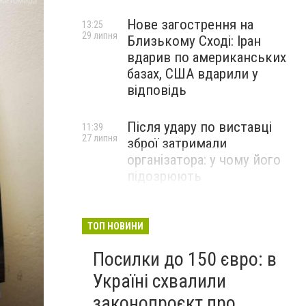
Нове загострення на
13:25
29 липня
Близькому Сході: Іран
вдарив по американських
базах, США вдарили у
відповідь
Після удару по виставці
11:39
27 липня
зброї затримали
організатора: у чому його
підозрюють
ТОП НОВИНИ
Посилки до 150 євро: в
Україні схвалили
законопроєкт про