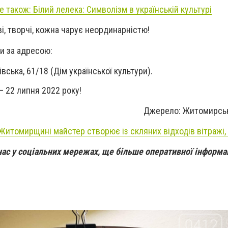
е також: Білий лелека: Символізм в українській культурі
і, творчі, кожна чарує неординарністю!
и за адресою:
вська, 61/18 (Дім української культури).
 22 липня 2022 року!
Джерело: Житомирськ
 Житомирщині майстер створює із скляних відходів вітражі
нас у соціальних мережах, ще більше оперативної інформац