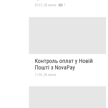
1
05:07, 28 липня
Контроль оплат у Новій
Пошті з NovaPay
11:00, 28 липня