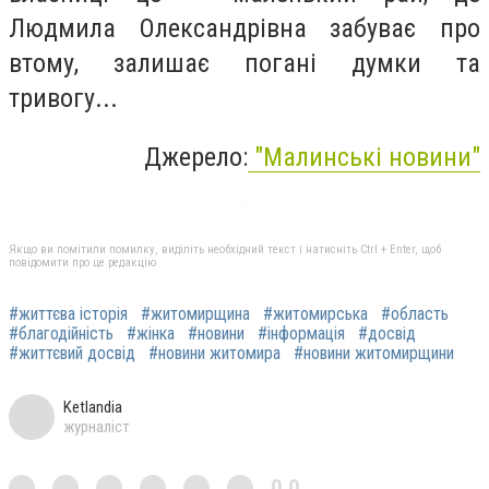
Людмила Олександрівна забуває про
втому, залишає погані думки та
тривогу...
Джерело:
"Малинські новини"
Якщо ви помітили помилку, виділіть необхідний текст і натисніть Ctrl + Enter, щоб
повідомити про це редакцію
#життєва історія
#житомирщина
#житомирська
#область
#благодійність
#жінка
#новини
#інформація
#досвід
#життєвий досвід
#новини житомира
#новини житомирщини
Ketlandia
журналіст
0,0