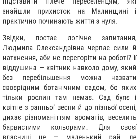
підставити плече переселенцям, які
знайшли прихисток на Малинщині і
практично починають життя з нуля.
Звідки, постає логічне запитання,
Людмила Олександрівна черпає сили й
натхнення, аби не перегоріти на роботі? Її
віддушина — квітник навколо дому, який
без перебільшення можна назвати
своєрідним ботанічним садом, бо яких
тільки рослин там немає. Сад буяє і
квітне з ранньої весни й до пізньої осені,
дихає різноманіттям ароматів, веселить
барвис­тими кольорами. Для своєї
власниці це — маленький рай, де