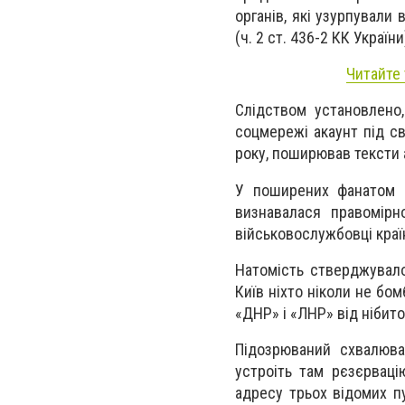
органів, які узурпували
(ч. 2 ст. 436-2 КК України
Читайте
Слідством установлено
соцмережі акаунт під с
року, поширював тексти 
У поширених фанатом р
визнавалася правомірн
військовослужбовці краї
Натомість стверджувало
Київ ніхто ніколи не бо
«ДНР» і «ЛНР» від нібито
Підозрюваний схвалював
устроіть там рєзєрвац
адресу трьох відомих пу