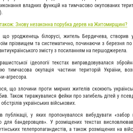
 виконання владних функцій на тимчасово окупованих терит
).
 також: Знову незаконна порубка дерев на Житомирщині?
, що уродженець білорусі, житель Бердичева, створив 
воїм прізвищем та систематично, починаючи з березня по
антиукраїнського змісту з посиланням на першоджерела.
ашистської ідеології текстах виправдовувалася збройн
ою тимчасова окупація частини територій України, воз
ни-агресора.
ся, що злочини проти мирних жителів скоюють українські
мбив. Також тиражувалися фейки про загибель дітей у псев
 обстрілів українських військових.
 публікації, у яких пропонувалося вибудувати «забор во
ію для бандеровцев». У розміщених текстах висловлюва
тінських телепропагандистів, а також розміщених на війсь