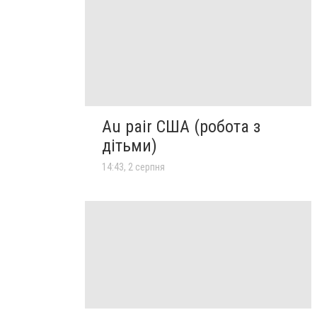
Au pair США (робота з
дітьми)
14:43, 2 серпня