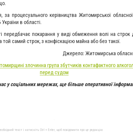
що.
, за процесуального керівництва Житомирської обласної
України в області.
ті передбачає покарання у виді обмеження волі на строк д
 той самий строк, з конфіскацією майна або без такої.
Джерело: Житомирська обласн
томирщині злочинна група збутчиків контафактного алкого
перед судом
нас у соціальних мережах, ще більше оперативної інформац
бхідний текст і натисніть Ctrl + Enter, щоб повідомити про це редакцію