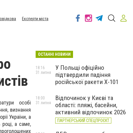
овідкова
Експерти міста
ОСТАННІ НОВИНИ
ро
У Польщі офіційно
18:16
31 липня
підтвердили падіння
истів
російської ракети Х-101
Відпочинок у Києві та
18:00
ратури особі
31 липня
області: пляжі, басейни,
ння, визнання
активний відпочинок 2026
рії України, а
ПАРТНЕРСЬКИЙ СПЕЦПРОЄКТ
 році, а саме,
опроголошених