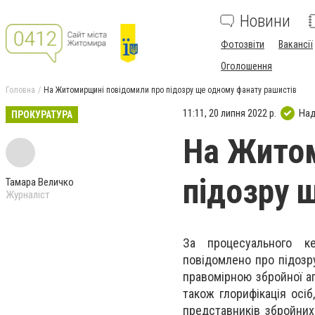
Новини
Фотозвіти
Вакансії
Оголошення
Головна
На Житомирщині повідомили про підозру ще одному фанату рашистів
11:11, 20 липня 2022 р.
Над
ПРОКУРАТУРА
На Житом
підозру 
Тамара Величко
Журналіст
За процесуального ке
повідомлено про підозр
правомірною збройної агр
також глорифікація осіб
представників збройних