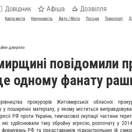
Довідник
Афіша
Дозвілля
Карта міста
Нерухомість
Авто / Мото
Погода
Транспорт
Д
ійне джерело
ирщині повідомили п
ще одному фанату раш
рівництва прокурорів Житомирської обласної проку
у у поширенні матеріалу, у якому міститься виправдовува
есії РФ проти України, тимчасової окупації частини терито
, які здійснювали таку збройну агресію, розпочату у 2014
 формувань РФ та представників підконтрольних їй сам