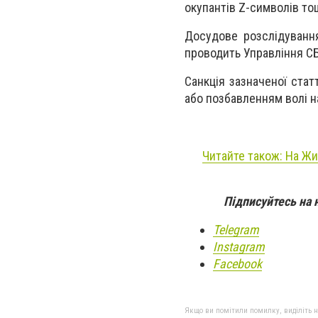
окупантів Z-символів то
Досудове розслідування
проводить Управління СБ 
Санкція зазначеної стат
або позбавленням волі на
Читайте також: На Жи
Підписуйтесь на 
Telegram
Instagram
Facebook
Якщо ви помітили помилку, виділіть нео