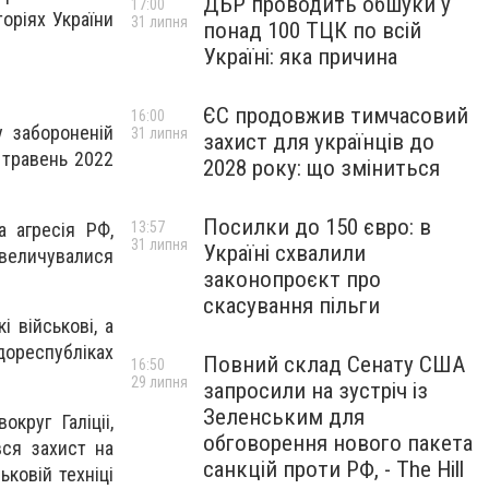
ДБР проводить обшуки у
17:00
оріях України
31 липня
понад 100 ТЦК по всій
Україні: яка причина
ЄС продовжив тимчасовий
16:00
у забороненій
31 липня
захист для українців до
 травень 2022
2028 року: що зміниться
Посилки до 150 євро: в
а агресія РФ,
13:57
31 липня
Україні схвалили
величувалися
законопроєкт про
скасування пільги
 військові, а
дореспубліках
Повний склад Сенату США
16:50
29 липня
запросили на зустріч із
Зеленським для
круг Галіціі,
обговорення нового пакета
вся захист на
санкцій проти РФ, - The Hill
ковій техніці