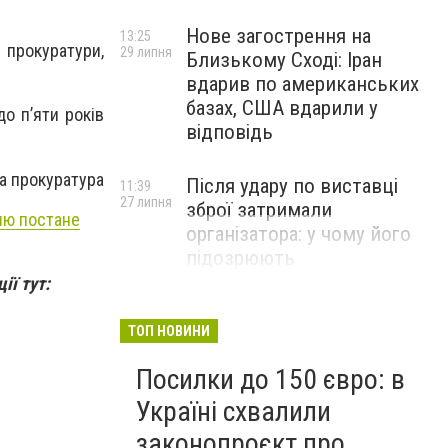
Нове загострення на
13:25
 прокуратури,
29 липня
Близькому Сході: Іран
вдарив по американських
базах, США вдарили у
о п’яти років
відповідь
а прокуратура
Після удару по виставці
11:39
27 липня
зброї затримали
лю постане
організатора: у чому його
підозрюють
ії тут:
ТОП НОВИНИ
Посилки до 150 євро: в
Україні схвалили
законопроєкт про