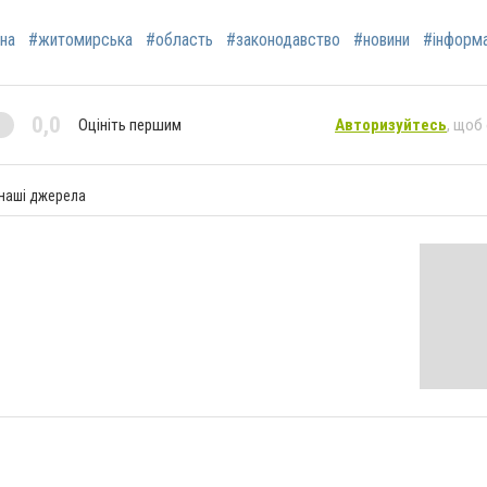
на
#житомирська
#область
#законодавство
#новини
#інформа
0,0
Оцініть першим
Авторизуйтесь
, щоб
 наші джерела