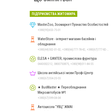
ПІДПРИЄМСТВА ЖИТОМИРА
MasterZoo, Зоомаркет Пухнастих Особистостей
+380(95)653-75-01
WaterStore - інтернет магазин басейнів і
обладнання
+380(44)502-01-02, +380(66)777-78-42, +380(67)777-82-19, +380(67)890-80-80, +380(73)890-80-80, +380(44)502-01-03
ELESA + GANTER, промислова фурнітура
0443002212, 0800750875, +380(98)011-84-55
Школа англійської мови Профі-Центр
+380(67)554-20-55
★ BusMaster ★ Переобладнання
Мікроавтобусів №1
+380(67)599-04-04
Автошкола "УВЦ" ЖМАІ