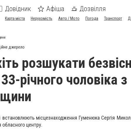
Довідник
Афіша
Дозвілля
Карта міста
Нерухомість
Авто / Мото
Погода
Транспорт
Д
щини
ійне джерело
ть розшукати безвіс
33-річного чоловіка з
щини
і встановлюють місцезнаходження Гуменюка Сергія Микол
 обласного центру.