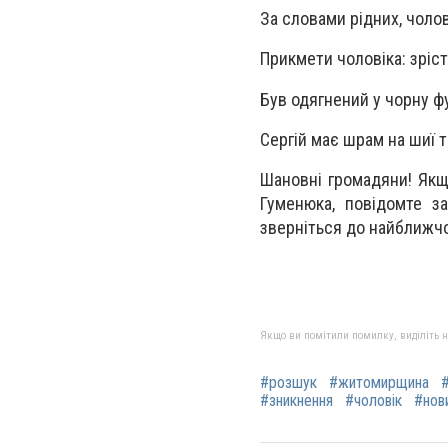
За словами рідних, чолов
Прикмети чоловіка: зріст
Був одягнений у чорну фу
Сергій має шрам на шиї т
Шановні громадяни! Якщ
Гуменюка, повідомте за
зверніться до найближчог
Якщо ви помітили помилку, виділіть нео
#розшук
#житомирщина
#зникнення
#чоловік
#нов