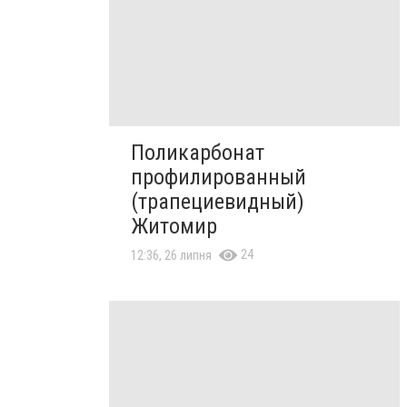
Поликарбонат
профилированный
(трапециевидный)
Житомир
24
12:36, 26 липня