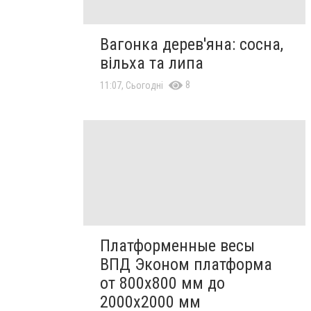
Вагонка дерев'яна: сосна,
вільха та липа
8
11:07, Сьогодні
Платформенные весы
ВПД Эконом платформа
от 800х800 мм до
2000х2000 мм