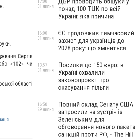
ДБР проводить обшуки у
17:00
я.
31 липня
понад 100 ТЦК по всій
Україні: яка причина
ЄС продовжив тимчасовий
16:00
31 липня
захист для українців до
руки.
2028 року: що зміниться
дження Сергія
 або «102» чи
Посилки до 150 євро: в
13:57
31 липня
Україні схвалили
законопроєкт про
ської області
скасування пільги
Повний склад Сенату США
16:50
29 липня
запросили на зустріч із
Зеленським для
ація
обговорення нового пакета
санкцій проти РФ, - The Hill