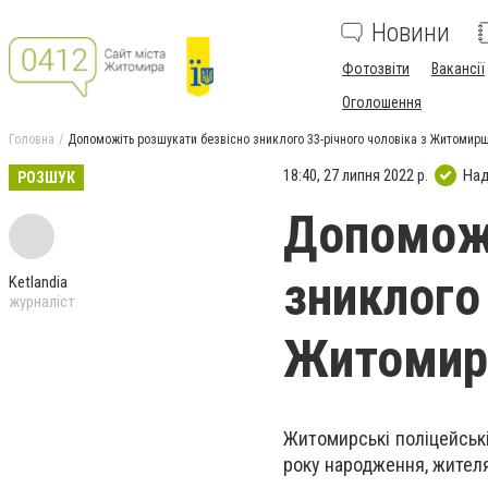
Новини
Фотозвіти
Вакансії
Оголошення
Головна
Допоможіть розшукати безвісно зниклого 33-річного чоловіка з Житомир
18:40, 27 липня 2022 р.
Над
РОЗШУК
Допоможі
зниклого 
Ketlandia
журналіст
Житомир
Житомирські поліцейськ
року народження, жителя