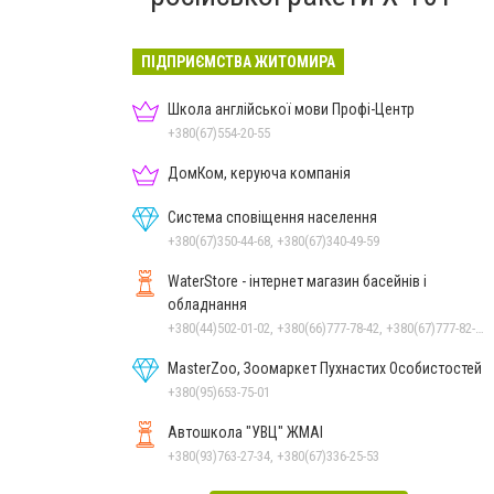
ПІДПРИЄМСТВА ЖИТОМИРА
Школа англійської мови Профі-Центр
+380(67)554-20-55
ДомКом, керуюча компанія
Система сповіщення населення
+380(67)350-44-68, +380(67)340-49-59
WaterStore - інтернет магазин басейнів і
обладнання
+380(44)502-01-02, +380(66)777-78-42, +380(67)777-82-19, +380(67)890-80-80, +380(73)890-80-80, +380(44)502-01-03
MasterZoo, Зоомаркет Пухнастих Особистостей
+380(95)653-75-01
Автошкола "УВЦ" ЖМАІ
+380(93)763-27-34, +380(67)336-25-53