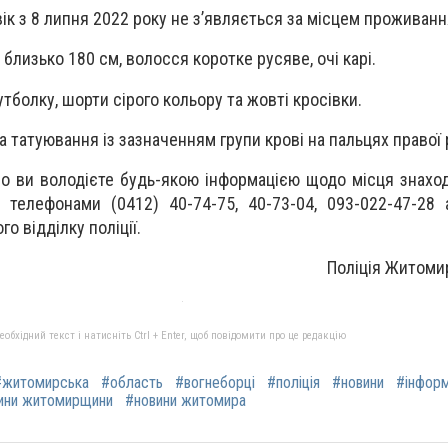
ік з 8 липня 2022 року не з’являється за місцем проживанн
 близько 180 см, волосся коротке русяве, очі карі.
тболку, шорти сірого кольору та жовті кросівки.
а татуювання із зазначенням групи крові на пальцях правої 
о ви володієте будь-якою інформацією щодо місця знахо
 телефонами (0412) 40-74-75, 40-73-04, 093-022-47-28
о відділку поліції.
Поліція Житомир
бхідний текст і натисніть Ctrl + Enter, щоб повідомити про це редакцію
#житомирська
#область
#вогнеборці
#поліція
#новини
#інформ
ини житомирщини
#новини житомира