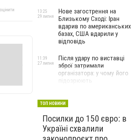
 оцінити
Нове загострення на
13:25
29 липня
Близькому Сході: Іран
вдарив по американських
базах, США вдарили у
відповідь
Після удару по виставці
11:39
27 липня
зброї затримали
організатора: у чому його
підозрюють
ТОП НОВИНИ
Посилки до 150 євро: в
Україні схвалили
законопроєкт про