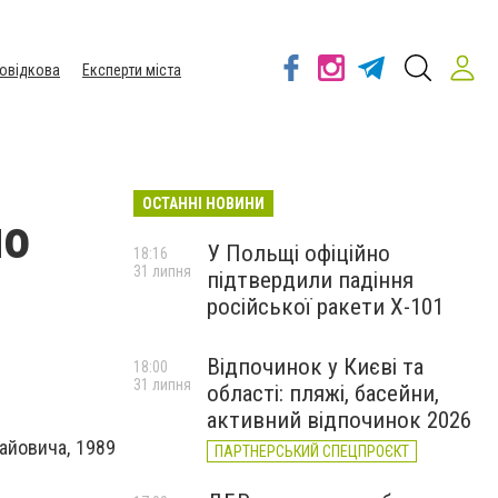
овідкова
Експерти міста
ОСТАННІ НОВИНИ
но
У Польщі офіційно
18:16
31 липня
підтвердили падіння
російської ракети Х-101
Відпочинок у Києві та
18:00
31 липня
області: пляжі, басейни,
активний відпочинок 2026
айовича, 1989
ПАРТНЕРСЬКИЙ СПЕЦПРОЄКТ