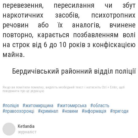
перевезення, пересилання чи збут
наркотичних засобів, психотропних
речовин або їх аналогів, вчинене
повторно, карається позбавленням волі
на строк від 6 до 10 років з конфіскацією
майна.
Бердичівський районний відділ поліції
Якщо ви помітили помилку, виділіть необхідний текст і натисніть Ctrl + Enter, щоб
повідомити про це редакцію
#поліція
#житомирщина
#житомирська
#область
#правоохоронці
#кримінал
#новини
#інформація
#пригоди
Ketlandia
журналіст