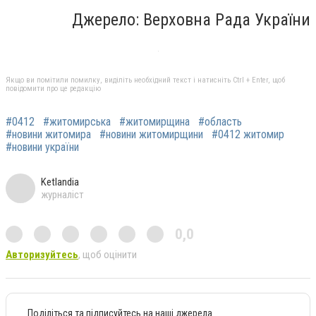
Джерело: Верховна Рада України
Якщо ви помітили помилку, виділіть необхідний текст і натисніть Ctrl + Enter, щоб
повідомити про це редакцію
#0412
#житомирська
#житомирщина
#область
#новини житомира
#новини житомирщини
#0412 житомир
#новини україни
Ketlandia
журналіст
0,0
Авторизуйтесь
, щоб оцінити
Поділіться та підписуйтесь на наші джерела