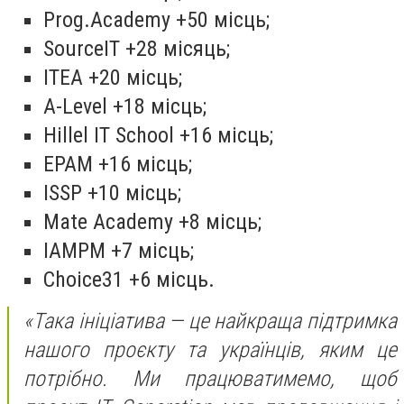
Prog.Academy +50 місць;
SourceIT +28 місяць;
ITEA +20 місць;
A-Level +18 місць;
Hillel IT School +16 місць;
EPAM +16 місць;
ISSP +10 місць;
Mate Academy +8 місць;
IAMPM +7 місць;
Choice31 +6 місць.
«Така ініціатива — це найкраща підтримка
нашого проєкту та українців, яким це
потрібно. Ми працюватимемо, щоб