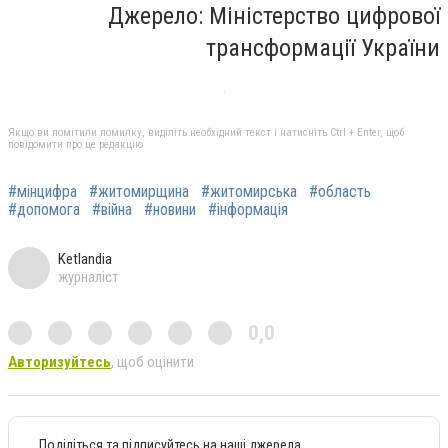
Джерело: Міністерство цифрової
трансформації України
Якщо ви помітили помилку, виділіть необхідний текст і натисніть Ctrl + Enter, щоб
повідомити про це редакцію
#мінцифра
#житомирщина
#житомирська
#область
#допомога
#війна
#новини
#інформація
Ketlandia
журналіст
0,0
Авторизуйтесь
, щоб оцінити
Поділіться та підписуйтесь на наші джерела