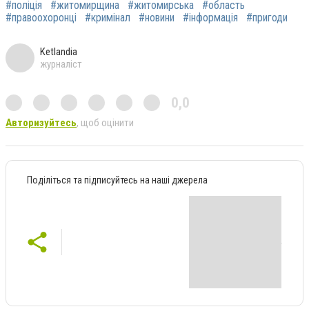
#поліція
#житомирщина
#житомирська
#область
#правоохоронці
#кримінал
#новини
#інформація
#пригоди
Ketlandia
журналіст
0,0
Авторизуйтесь
, щоб оцінити
Поділіться та підписуйтесь на наші джерела