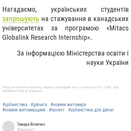
Нагадаємо, українських студентів
запрошують
на стажування в канадських
університетах за програмою «Mitacs
Globalink Research Internship».
За інформацією Міністерства освіти і
науки України
Якщо ви помітили помилку, виділіть необхідний текст і натисніть Ctrl + Enter, щоб
повідомити про це редакцію
#урбаністика
#дівчата
#новини житомира
#новини житомирщини
#проект
#урбаністика для дівчат
Тамара Величко
Журналіст