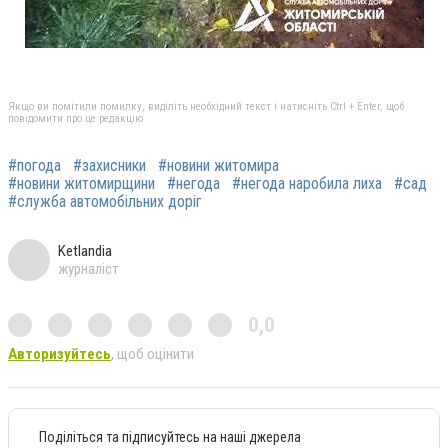
Якщо ви помітили помилку, виділіть необхідний текст і натисніть Ctrl + Enter, щоб
повідомити про це редакцію
#погода
#захисники
#новини житомира
#новини житомирщини
#негода
#негода наробила лиха
#сад
#служба автомобільних доріг
Ketlandia
журналіст
0,0
Авторизуйтесь
, щоб оцінити
Поділіться та підписуйтесь на наші джерела