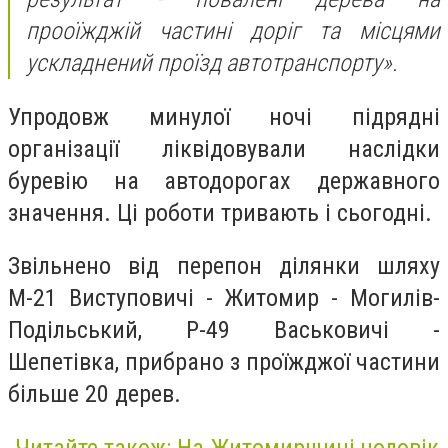
прооїжджій частині доріг та місцями
ускладнений проїзд автотранспорту».
Упродовж минулої ночі підрядні
організації ліквідовували наслідки
буревію на автодорогах державного
значення. Ці роботи тривають і сьогодні.
Звільнено від перепон ділянки шляху
М-21 Виступовичі - Житомир - Могилів-
Подільський, Р-49 Васьковичі -
Шепетівка, прибрано з проїжджої частини
більше 20 дерев.
Читайте також: На Житомирщині чоловік