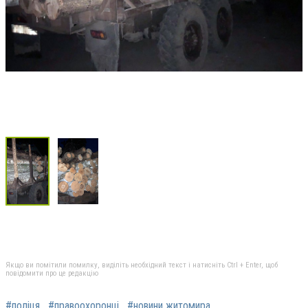
Якщо ви помітили помилку, виділіть необхідний текст і натисніть Ctrl + Enter, щоб
повідомити про це редакцію
#поліця
#правоохоронці
#новини житомира