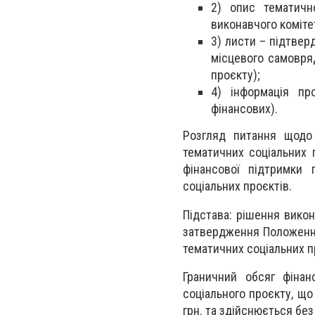
2) опис тематичн
виконавчого коміте
3) листи – підтвер
місцевого самовряд
проєкту);
4) інформація пр
фінансових).
Розгляд питання щодо 
тематичних соціальних 
фінансової підтримки 
соціальних проєктів.
Підстава: рішення вико
затвердження Положення
тематичних соціальних п
Граничний обсяг фінан
соціального проєкту, що
грн. та здійснюється бе