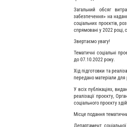
Загальний обсяг витр
забезпечення» на надан
соціальних проєктів, ро
спрямовані у 2022 році, с
Звертаємо увагу!
Тематичні соціальні про
до 07.10.2022 року.
Хід підготовки та реаліз
передано матеріали для 
У всіх публікаціях, вид
реалізації проєкту, Орг
соціального проєкту зді
Місце подання тематични
Департамент соціальної