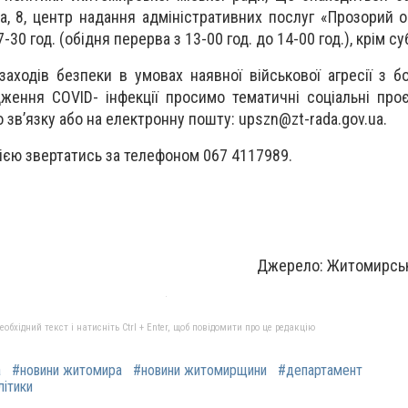
, 8, центр надання адміністративних послуг «Прозорий оф
-30 год. (обідня перерва з 13-00 год. до 14-00 год.), крім суб
аходів безпеки в умовах наявної військової агресії з бо
ження COVID- інфекції просимо тематичні соціальні про
 зв’язку або на електронну пошту:
upszn@zt-rada.gov.ua
.
ією звертатись за телефоном 067 4117989.
Джерело: Житомирськ
бхідний текст і натисніть Ctrl + Enter, щоб повідомити про це редакцію
а
#новини житомира
#новини житомирщини
#департамент
літики