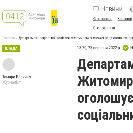
Новини
Фотозвіти
Вакансії
Оголошення
Головна
Департамент соціальної політики Житомирської міської ради оголошує пр
13:20, 23 вересня 2022 р.
Н
ВЛАДА
Департам
Житомирс
Тамара Величко
Журналіст
оголошує
соціальн