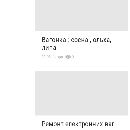
Вагонка : сосна , ольха,
липа
3
11:06, Вчора
Ремонт електронних ваг