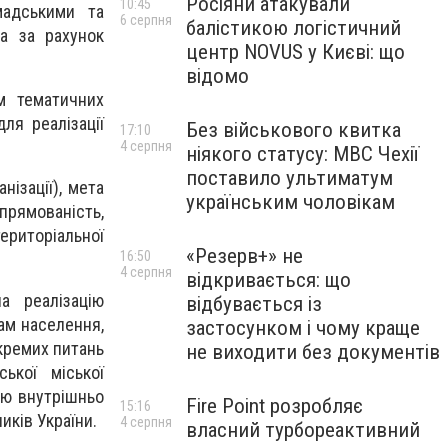
Росіяни атакували
10:45
мадськими та
6 серпня
балістикою логістичний
ка за рахунок
центр NOVUS у Києві: що
відомо
м тематичних
ля реалізації
Без військового квитка
17:10
4 серпня
ніякого статусу: МВС Чехії
поставило ультиматум
нізації), мета
українським чоловікам
прямованість,
ериторіальної
«Резерв+» не
16:50
4 серпня
відкривається: що
а реалізацію
відбувається із
ам населення,
застосунком і чому краще
окремих питань
не виходити без документів
ької міської
ою внутрішньо
Fire Point розробляє
15:16
иків України.
4 серпня
власний турбореактивний