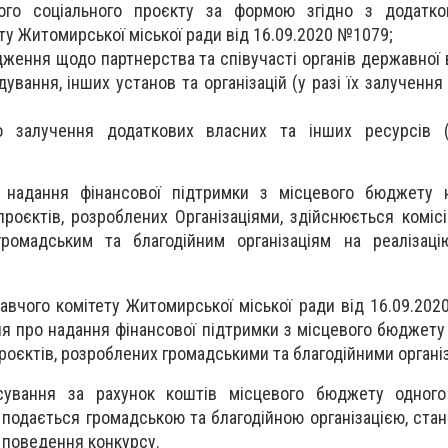
ого соціального проєкту за формою згідно з додатк
ту Житомирської міської ради від 16.09.2020 №1079;
дження щодо партнерства та співучасті органів державної 
ування, інших установ та організацій (у разі їх залученн
о залучення додаткових власних та інших ресурсів (м
надання фінансової підтримки з місцевого бюджету н
проєктів, розроблених Організаціями, здійснюється коміс
громадським та благодійним організаціям на реалізаці
навчого комітету Житомирської міської ради від 16.09.20
 про надання фінансової підтримки з місцевого бюджету 
роєктів, розроблених громадськими та благодійними органі
сування за рахунок коштів місцевого бюджету одного
 подається громадською та благодійною організацією, стан
з поведення конкурсу.