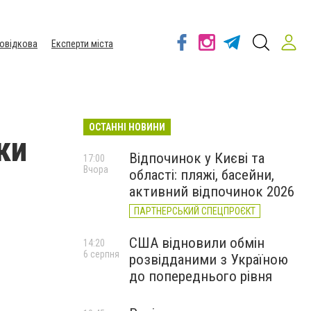
овідкова
Експерти міста
ОСТАННІ НОВИНИ
ки
Відпочинок у Києві та
17:00
Вчора
області: пляжі, басейни,
активний відпочинок 2026
ПАРТНЕРСЬКИЙ СПЕЦПРОЄКТ
США відновили обмін
14:20
6 серпня
розвідданими з Україною
до попереднього рівня