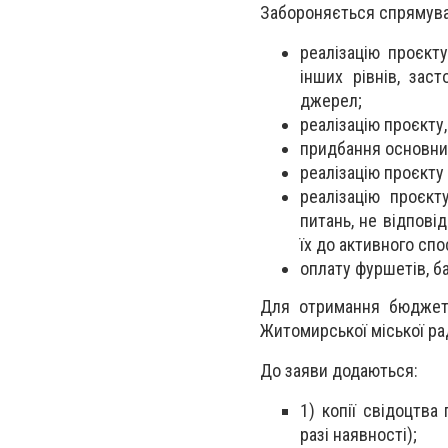
Забороняється спрямува
реалізацію проєкт
інших рівнів, зас
джерел;
реалізацію проєкту
придбання основних 
реалізацію проєкту
реалізацію проєкт
питань, не відпов
їх до активного спо
оплату фуршетів, ба
Для отримання бюджетн
Житомирської міської ра
До заяви додаються:
1) копії свідоцтва
разі наявності);