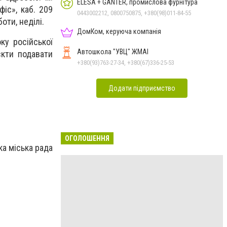
ELESA + GANTER, промислова фурнітура
іс», каб. 209
0443002212, 0800750875, +380(98)011-84-55
оти, неділі.
ДомКом, керуюча компанія
ку російської
Автошкола "УВЦ" ЖМАІ
єкти подавати
+380(93)763-27-34, +380(67)336-25-53
Додати підприємство
ОГОЛОШЕННЯ
а міська рада