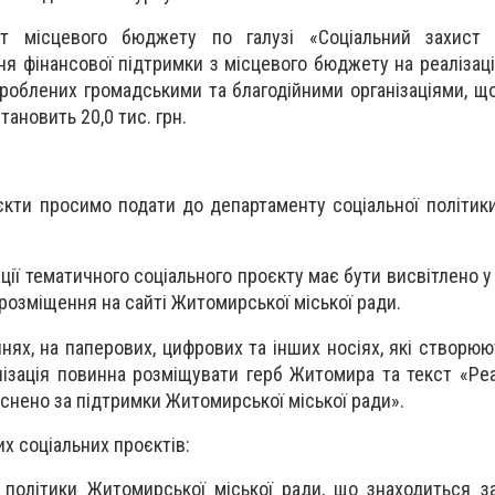
ат місцевого бюджету по галузі «Соціальний захист 
ня фінансової підтримки з місцевого бюджету на реалізац
зроблених громадськими та благодійними організаціями, щ
тановить 20,0 тис. грн.
єкти просимо подати до департаменту соціальної політики
ації тематичного соціального проєкту має бути висвітлено у
розміщення на сайті Житомирської міської ради.
аннях, на паперових, цифрових та інших носіях, які створю
анізація повинна розміщувати герб Житомира та текст «Реа
йснено за підтримки Житомирської міської ради».
х соціальних проєктів:
 політики Житомирської міської ради, що знаходиться з