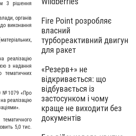
Wildberries
ом 3 рішення
влади, органів
Fire Point розробляє
я до виконання
власний
турбореактивний двигун
атеріальних,
для ракет
а реалізацію
ією з надання
«Резерв+» не
ю тематичних
відкривається: що
відбувається із
20 №1079 «Про
застосунком і чому
на реалізацію
краще не виходити без
заціями».
документів
 тематичного
овить 5,0 тис.