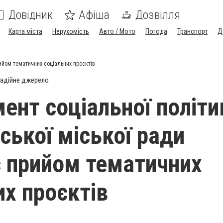
Довідник
Афіша
Дозвілля
Карта міста
Нерухомість
Авто / Мото
Погода
Транспорт
Д
ийом тематичних соціальних проєктів
адійне джерело
ент соціальної політи
ької міської ради
 прийом тематичних
их проєктів