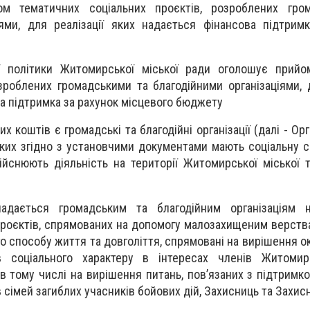
м тематичних соціальних проєктів, розроблених гро
іями, для реалізації яких надається фінансова підтрим
ї політики Житомирської міської ради оголошує прийо
зроблених громадськими та благодійними організаціями, д
а підтримка за рахунок місцевого бюджету
оштів є громадські та благодійні організації (далі - Орга
яких згідно з установчими документами мають соціальну с
ійснюють діяльність на території Житомирської міської т
адається громадським та благодійним організаціям н
проєктів, спрямованих на допомогу малозахищеним верств
го способу життя та довголіття, спрямовані на вирішення 
 соціального характеру в інтересах членів Житомирс
 в тому числі на вирішення питань, пов’язаних з підтримк
 сімей загиблих учасників бойових дій, Захисниць та Захисн