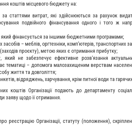
ння коштів місцевого бюджету на:
у за статтями витрат, які здійснюються за рахунок вида
тосування подвійного фінансування одного і того ж нап
, який фінансується за іншими бюджетними програмами;
засобів – меблів, оргтехніки, комп’ютерів, транспортних з
 (заходів проєкту), метою яких є отримання прибутку;
у, який не забезпечує ефективне розв’язання актуальн
ідає тематиці – допомога малозахищеним верствам населен
собу життя та довголіття;
нкетів, відряджень, харчування, крім питної води та гарячих
их коштів Організації подають до департаменту соціал
ди заяву щодо її отримання.
 про реєстрацію Організації, статуту (положення), скріпле