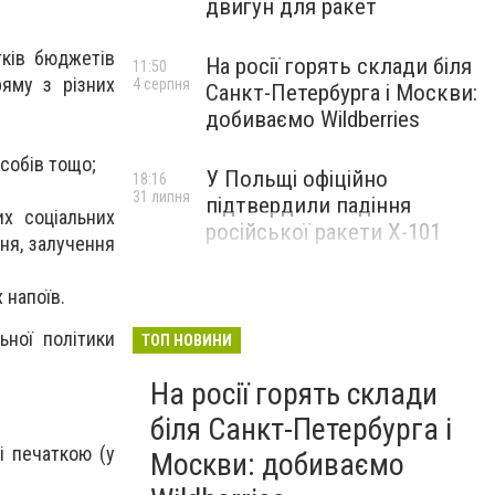
двигун для ракет
тків бюджетів
На росії горять склади біля
11:50
ряму з різних
4 серпня
Санкт-Петербурга і Москви:
добиваємо Wildberries
асобів тощо;
У Польщі офіційно
18:16
31 липня
підтвердили падіння
их соціальних
російської ракети Х-101
ня, залучення
 напоїв.
ьної політики
ТОП НОВИНИ
На росії горять склади
біля Санкт-Петербурга і
ні печаткою (у
Москви: добиваємо