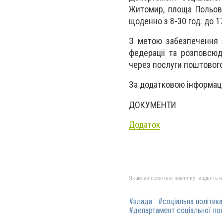
Житомир, площа Польова
щоденно з 8-30 год. до 17
З метою забезпечення з
федерації та розповсюд
через послуги поштового
За додатковою інформац
ДОКУМЕНТИ
Додаток
Якщо ви помітили помилку, виділіть нео
#влада
#соціальна політик
#департамент соціальної по