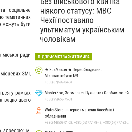
Без військового квитка
ніякого статусу: МВС
та соціальне
ію тематичних
Чехії поставило
о можуть бути
ультиматум українським
чоловікам
 міської ради
ПІДПРИЄМСТВА ЖИТОМИРА
★ BusMaster ★ Переобладнання
 місцевих ЗМІ,
Мікроавтобусів №1
+380(67)599-04-04
ються у рамках
MasterZoo, Зоомаркет Пухнастих Особистостей
лізацію цього
+380(95)653-75-01
WaterStore - інтернет магазин басейнів і
обладнання
+380(44)502-01-02, +380(66)777-78-42, +380(67)777-82-19, +380(67)890-80-80, +380(73)890-80-80, +380(44)502-01-03
а адресою: м.