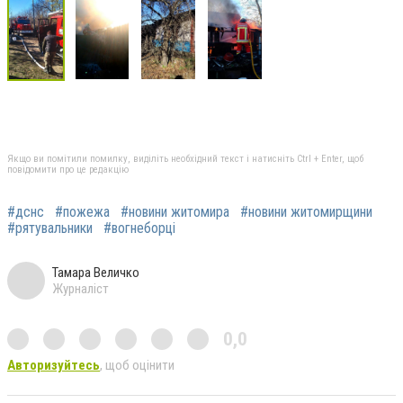
Якщо ви помітили помилку, виділіть необхідний текст і натисніть Ctrl + Enter, щоб
повідомити про це редакцію
#дснс
#пожежа
#новини житомира
#новини житомирщини
#рятувальники
#вогнеборці
Тамара Величко
Журналіст
0,0
Авторизуйтесь
, щоб оцінити