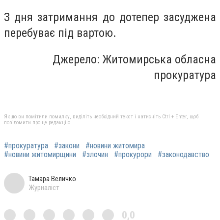
З дня затримання до дотепер засуджена
перебуває під вартою.
Джерело: Житомирська обласна
прокуратура
Якщо ви помітили помилку, виділіть необхідний текст і натисніть Ctrl + Enter, щоб
повідомити про це редакцію
#прокуратура
#закони
#новини житомира
#новини житомирщини
#злочин
#прокурори
#законодавство
Тамара Величко
Журналіст
0,0