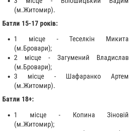
3 місце - Білошицький Вадим
(м.Житомир).
Батли 15-17 років:
1 місце - Теселкін Микита
(м.Бровари);
2 місце - Загумений Владислав
(м.Бровари);
3 місце - Шафаранко Артем
(м.Житомир).
Батли 18+:
1 місце - Копина Зіновій
(м.Житомир);