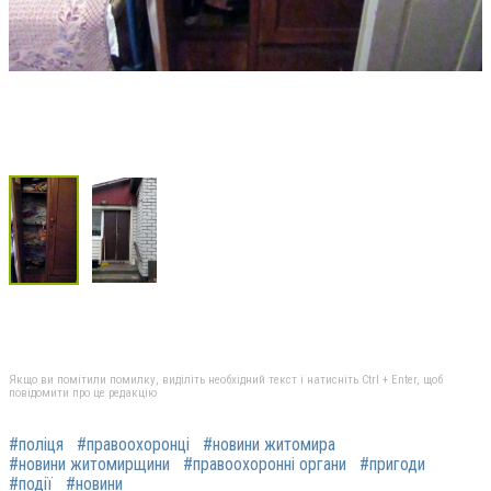
Якщо ви помітили помилку, виділіть необхідний текст і натисніть Ctrl + Enter, щоб
повідомити про це редакцію
#поліця
#правоохоронці
#новини житомира
#новини житомирщини
#правоохоронні органи
#пригоди
#події
#новини