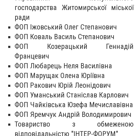
господарства Житомирської міської
ради
ФОП Іжовський Олег Степанович
ФОП Коваль Василь Степанович
ФОП Козерацький Геннадій
Францевич
ФОП Любарець Неля Василівна
ФОП Марущак Олена Юріївна
ФОП Ракович Юрій Леонідович
ФОП Уманський Станіслав Карлович
ФОП Чайківська Юзефа Мечиславівна
ФОП Яремчук Андрій Володимирович
Товариство з обмеженою
відповідальністю "ІНТЕР-ФОРУМ"