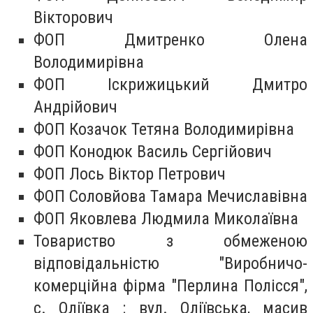
Вікторович
ФОП Дмитренко Олена
Володимирівна
ФОП Іскрижицький Дмитро
Андрійович
ФОП Козачок Тетяна Володимирівна
ФОП Конодюк Василь Сергійович
ФОП Лось Віктор Петрович
ФОП Соловйова Тамара Мечиславівна
ФОП Яковлева Людмила Миколаївна
Товариство з обмеженою
відповідальністю "Виробничо-
комерційна фірма "Перлина Полісся",
с. Оліївка : вул. Оліївська, масив