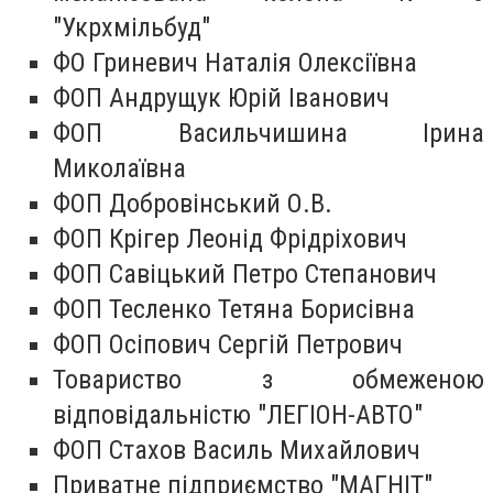
"Укрхмільбуд"
ФО Гриневич Наталія Олексіївна
ФОП Андрущук Юрій Іванович
ФОП Васильчишина Ірина
Миколаївна
ФОП Добровінський О.В.
ФОП Крігер Леонід Фрідріхович
ФОП Савіцький Петро Степанович
ФОП Тесленко Тетяна Борисівна
ФОП Осіпович Сергій Петрович
Товариство з обмеженою
відповідальністю "ЛЕГІОН-АВТО"
ФОП Стахов Василь Михайлович
Приватне підприємство "МАГНІТ"