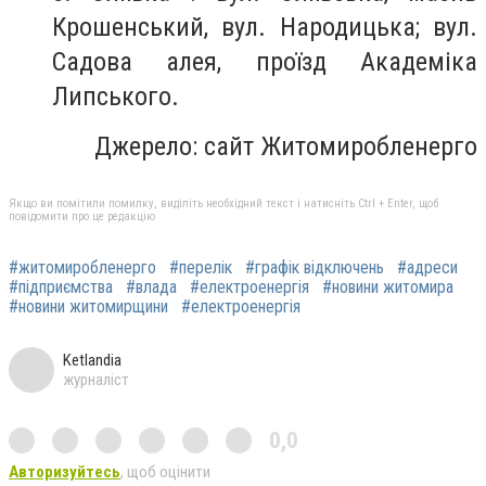
Крошенський, вул. Народицька; вул.
Садова алея, проїзд Академіка
Липського.
Джерело: сайт Житомиробленерго
Якщо ви помітили помилку, виділіть необхідний текст і натисніть Ctrl + Enter, щоб
повідомити про це редакцію
#житомиробленерго
#перелік
#графік відключень
#адреси
#підприємства
#влада
#електроенергія
#новини житомира
#новини житомирщини
#електроенергія
Ketlandia
журналіст
0,0
Авторизуйтесь
, щоб оцінити