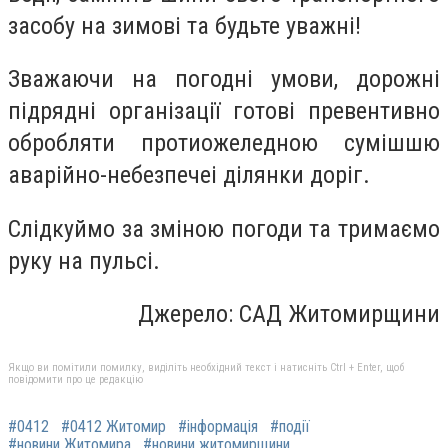
засобу на зимові та будьте уважні!
Зважаючи на погодні умови, дорожні
підрядні організації готові превентивно
обробляти протиожеледною сумішшю
аварійно-небезпечеі ділянки доріг.
Слідкуймо за зміною погоди та тримаємо
руку на пульсі.
Джерело: САД Житомирщини
Якщо ви помітили помилку, виділіть необхідний текст і натисніть Ctrl + Enter, щоб
повідомити про це редакцію
#0412
#0412 Житомир
#інформація
#події
#новини Житомира
#новини житомирщини