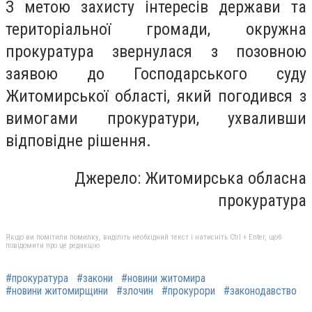
З метою захисту інтересів держави та
територіальної громади, окружна
прокуратура звернулася з позовною
заявою до Господарського суду
Житомирської області, який погодився з
вимогами прокуратури, ухваливши
відповідне рішення.
Джерело: Житомирська обласна
прокуратура
Якщо ви помітили помилку, виділіть необхідний текст і натисніть Ctrl + Enter, щоб
повідомити про це редакцію
#прокуратура
#закони
#новини житомира
#новини житомирщини
#злочин
#прокурори
#законодавство