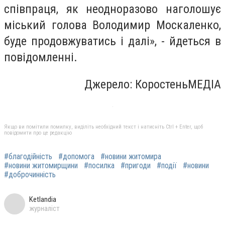
співпраця, як неодноразово наголошує
міський голова Володимир Москаленко,
буде продовжуватись і далі», - йдеться в
повідомленні.
Джерело: КоростеньМЕДІА
Якщо ви помітили помилку, виділіть необхідний текст і натисніть Ctrl + Enter, щоб
повідомити про це редакцію
#благодійність
#допомога
#новини житомира
#новини житомирщини
#посилка
#пригоди
#події
#новини
#доброчинність
Ketlandia
журналіст