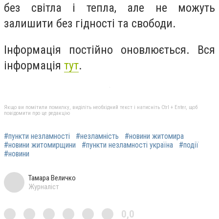
без світла і тепла, але не можуть
залишити без гідності та свободи.
Інформація постійно оновлюється. Вся
інформація
тут
.
Якщо ви помітили помилку, виділіть необхідний текст і натисніть Ctrl + Enter, щоб
повідомити про це редакцію
#пункти незламності
#незламність
#новини житомира
#новини житомирщини
#пункти незламності україна
#події
#новини
Тамара Величко
Журналіст
0,0