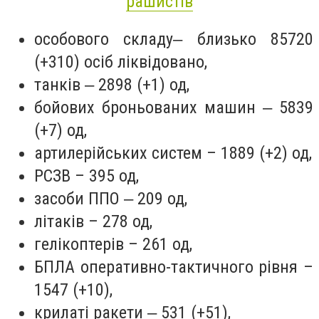
рашистів
особового складу‒ близько 85720
(+310) осіб ліквідовано,
танків ‒ 2898 (+1) од,
бойових броньованих машин ‒ 5839
(+7) од,
артилерійських систем – 1889 (+2) од,
РСЗВ – 395 од,
засоби ППО ‒ 209 од,
літаків – 278 од,
гелікоптерів – 261 од,
БПЛА оперативно-тактичного рівня –
1547 (+10),
крилаті ракети ‒ 531 (+51),