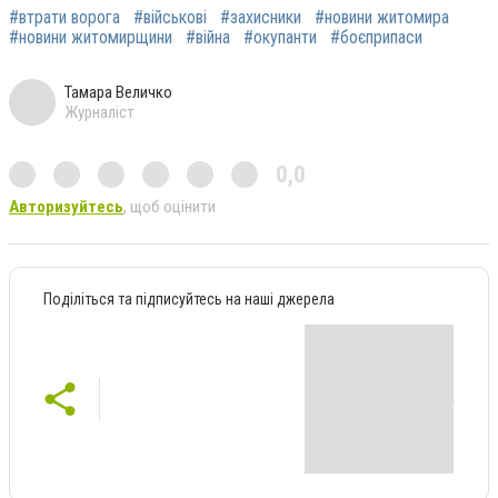
#втрати ворога
#військові
#захисники
#новини житомира
#новини житомирщини
#війна
#окупанти
#боєприпаси
Тамара Величко
Журналіст
0,0
Авторизуйтесь
, щоб оцінити
Поділіться та підписуйтесь на наші джерела