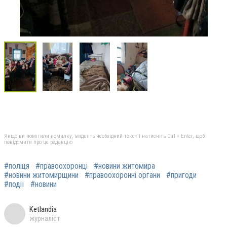
Якщо ви помітили помилку, виділіть необхідний текст і натисніть Ctrl + Enter, щоб
повідомити про це редакцію
#поліця
#правоохоронці
#новини житомира
#новини житомирщини
#правоохоронні органи
#пригоди
#події
#новини
Ketlandia
журналіст