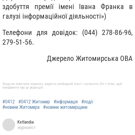
здобуття премії імені Івана Франка в
галузі інформаційної діяльності»)
Телефони для довідок: (044) 278-86-96,
279-51-56.
Джерело Житомирська ОВА
Якщо ви помітили помилку, виділіть необхідний текст і натисніть Ctrl + Enter, щоб
повідомити про це редакцію
#0412
#0412 Житомир
#інформація
#події
#новини Житомира
#новини житомирщини
Ketlandia
журналіст