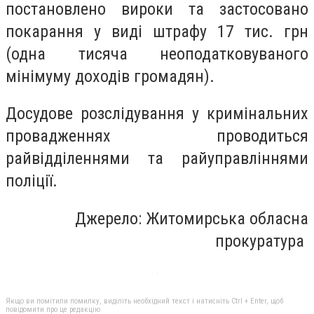
постановлено вироки та застосовано
покарання у виді штрафу 17 тис. грн
(одна тисяча неоподатковуваного
мінімуму доходів громадян).
Досудове розслідування у кримінальних
провадженнях проводиться
райвідділеннями та райуправліннями
поліції.
Джерело: Житомирська обласна
прокуратура
Якщо ви помітили помилку, виділіть необхідний текст і натисніть Ctrl + Enter, щоб
повідомити про це редакцію