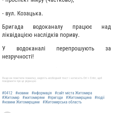
- вул. Козацька.
Бригада водоканалу працює над
ліквідацією наслідків пориву.
У водоканалі перепрошують за
незручності!
Якщо ви помітили помилку, виділіть необхідний текст і натисніть Ctrl + Enter, щоб
повідомити про це редакцію
#0412
#новини
#інформація
#сайт міста Житомира
#Житомир
#житомиряни
#пригоди
#Житомирщина
#події
#новини Житомирщини
#Житомирська область