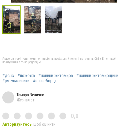
Якщо ви помітили помилку, виділіть необхідний текст і натисніть Ctrl + Enter, щоб
повідомити про це редакцію
#дснс
#пожежа
#новини житомира
#новини житомирщини
#рятувальники
#вогнеборці
Тамара Величко
Журналіст
0,0
Авторизуйтесь
, щоб оцінити