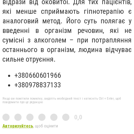
відрази від оковитої. Для тих пацієнтів,
які менше сприймають гіпнотерапію є
аналоговий метод. Його суть полягає у
введенні в організм речовин, які не
сумісні з алкоголем – при потрапляння
останнього в організм, людина відчуває
сильне отруєння.
+380660601966
+380978837133
Якщо ви помітили помилку, виділіть необхідний текст і натисніть Ctrl + Enter, щоб
повідомити про це редакцію
0,0
Авторизуйтесь
, щоб оцінити