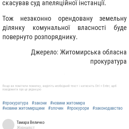
скасував суд апеляційної інстанції.
Тож незаконно орендовану земельну
ділянку комунальної власності буде
повернуто розпоряднику.
Джерело: Житомирська обласна
прокуратура
Якщо ви помітили помилку, виділіть необхідний текст і натисніть Ctrl + Enter, щоб
повідомити про це редакцію
#прокуратура
#закони
#новини житомира
#новини житомирщини
#злочин
#прокурори
#законодавство
Тамара Величко
Журналіст