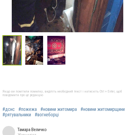
Якщо ви помітили помилку, виділіть необхідний текст і натисніть Ctrl + Enter, щоб
повідомити про це редакцію
#дснс
#пожежа
#новини житомира
#новини житомирщини
#рятувальники
#вогнеборці
Тамара Величко
Журналіст