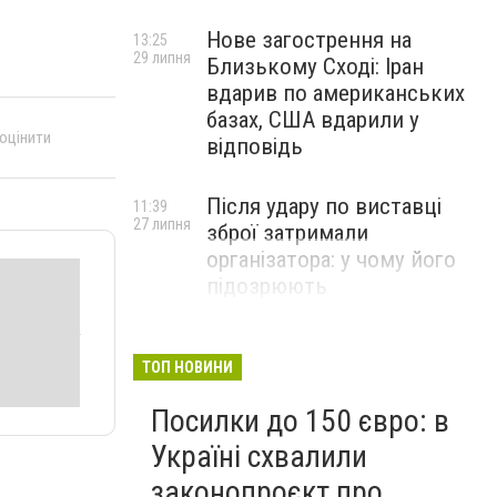
Нове загострення на
13:25
29 липня
Близькому Сході: Іран
вдарив по американських
базах, США вдарили у
 оцінити
відповідь
Після удару по виставці
11:39
27 липня
зброї затримали
організатора: у чому його
підозрюють
ТОП НОВИНИ
Посилки до 150 євро: в
Україні схвалили
законопроєкт про