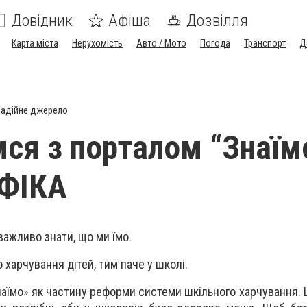
Довідник
Афіша
Дозвілля
Карта міста
Нерухомість
Авто / Мото
Погода
Транспорт
Д
адійне джерело
ся з порталом “Знаїм
ФІКА
 важливо знати, що ми їмо.
харчування дітей, тим паче у школі.
аїмо» як частину реформи системи шкільного харчування. Щ