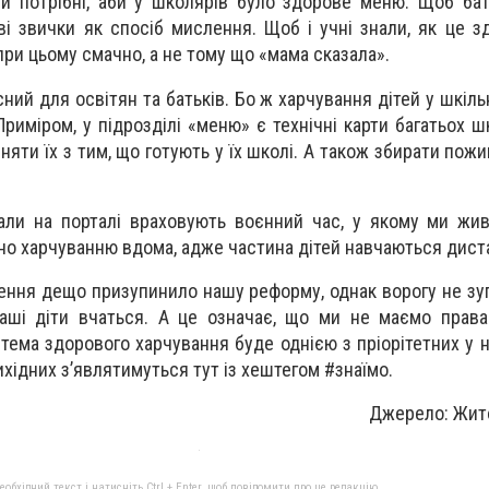
іни потрібні, аби у школярів було здорове меню. Щоб бат
і звички як спосіб мислення. Щоб і учні знали, як це з
при цьому смачно, а не тому що «мама сказала».
ний для освітян та батьків. Бо ж харчування дітей у шкіль
Приміром, у підрозділі «меню» є технічні карти багатьох ш
няти їх з тим, що готують у їх школі. А також збирати пож
али на порталі враховують воєнний час, у якому ми жив
о харчуванню вдома, адже частина дітей навчаються дист
ння дещо призупинило нашу реформу, однак ворогу не зу
аші діти вчаться. А це означає, що ми не маємо права
 тема здорового харчування буде однією з пріорітетних у н
ихідних з’являтимуться тут із хештегом #знаїмо.
Джерело: Жит
бхідний текст і натисніть Ctrl + Enter, щоб повідомити про це редакцію