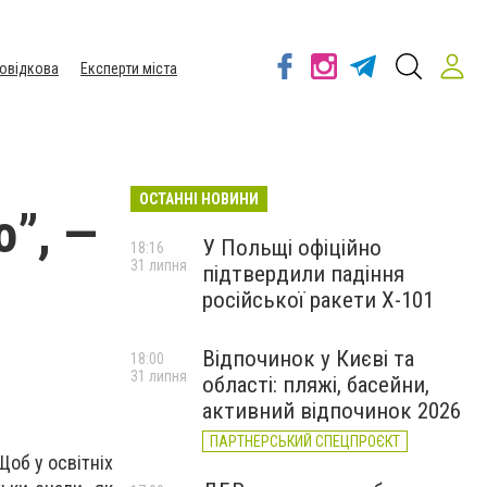
овідкова
Експерти міста
ОСТАННІ НОВИНИ
о”, —
У Польщі офіційно
18:16
31 липня
підтвердили падіння
російської ракети Х-101
Відпочинок у Києві та
18:00
31 липня
області: пляжі, басейни,
активний відпочинок 2026
ПАРТНЕРСЬКИЙ СПЕЦПРОЄКТ
об у освітніх