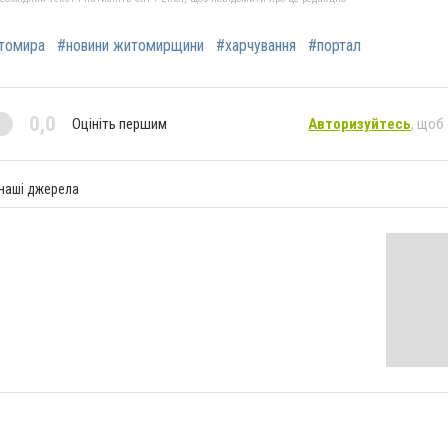
томира
#новини житомирщини
#харчування
#портал
0,0
Оцініть першим
Авторизуйтесь
, щоб
 наші джерела