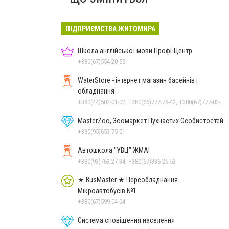
ПІДПРИЄМСТВА ЖИТОМИРА
Школа англійської мови Профі-Центр
+380(67)554-20-55
WaterStore - інтернет магазин басейнів і
обладнання
+380(44)502-01-02, +380(66)777-78-42, +380(67)777-82-19, +380(67)890-80-80, +380(73)890-80-80, +380(44)502-01-03
MasterZoo, Зоомаркет Пухнастих Особистостей
+380(95)653-75-01
Автошкола "УВЦ" ЖМАІ
+380(93)763-27-34, +380(67)336-25-53
★ BusMaster ★ Переобладнання
Мікроавтобусів №1
+380(67)599-04-04
Система сповіщення населення