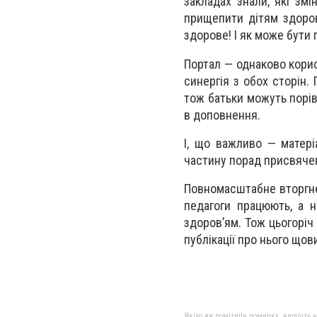
закладах знали, які зм
прищепити дітям здоров
здорове! І як може бути 
Портал — однаково корис
синергія з обох сторін. 
тож батьки можуть порів
в доповнення.
І, що важливо — матері
частину порад присвячен
Повномасштабне вторгне
педагоги працюють, а н
здоров’ям. Тож цьогоріч
публікації про нього щов
Якщо ви помітили помилку, виділіть нео