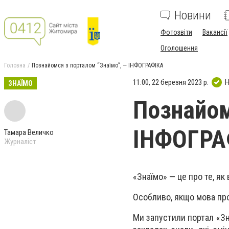
Новини
Фотозвіти
Вакансії
Оголошення
Головна
Познайомся з порталом “Знаїмо”, — ІНФОГРАФІКА
11:00, 22 березня 2023 р.
Н
ЗНАЇМО
Познайом
ІНФОГРА
Тамара Величко
Журналіст
«Знаїмо» — це про те, як
Особливо, якщо мова про 
Ми запустили портал «Зн