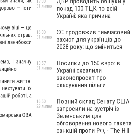
ьки знали, як
ДБР проводить обшуки у
17:00
31 липня
дорово — їсти
понад 100 ТЦК по всій
Україні: яка причина
ному віці — це
ЄС продовжив тимчасовий
16:00
кільних страв,
31 липня
захист для українців до
ивні ланчбокси
2028 року: що зміниться
емо, і значну
Посилки до 150 євро: в
13:57
анційно.
31 липня
Україні схвалили
законопроєкт про
пинити життя:
скасування пільги
 нехтувати їх
ашій роботі, а
Повний склад Сенату США
16:50
29 липня
запросили на зустріч із
омирська ОВА
Зеленським для
обговорення нового пакета
санкцій проти РФ, - The Hill