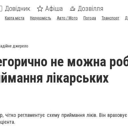
Довідник
Афіша
Дозвілля
Карта міста
Нерухомість
Авто / Мото
Погода
Транспорт
Д
адійне джерело
егорично не можна ро
риймання лікарських
р, чітко регламентує схему приймання ліків. Він враховує
цієнта.