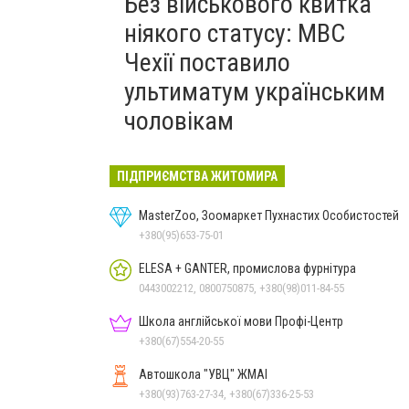
Без військового квитка
ніякого статусу: МВС
Чехії поставило
ультиматум українським
чоловікам
ПІДПРИЄМСТВА ЖИТОМИРА
MasterZoo, Зоомаркет Пухнастих Особистостей
+380(95)653-75-01
ELESA + GANTER, промислова фурнітура
0443002212, 0800750875, +380(98)011-84-55
Школа англійської мови Профі-Центр
+380(67)554-20-55
Автошкола "УВЦ" ЖМАІ
+380(93)763-27-34, +380(67)336-25-53