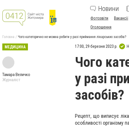
Новини
Фотозвіти
Вакансії
Оголошення
Головна
Чого категорично не можна робити у разі приймання лікарських засобів?
17:00, 29 березня 2023 р.
Н
МЕДИЦИНА
Чого кат
у разі п
Тамара Величко
Журналіст
засобів?
Рецепт, що виписує ліка
особливості організму па