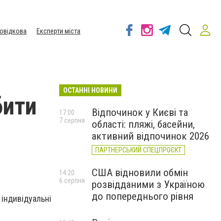
овідкова
Експерти міста
ОСТАННІ НОВИНИ
бити
Відпочинок у Києві та
17:00
7 серпня
області: пляжі, басейни,
активний відпочинок 2026
ПАРТНЕРСЬКИЙ СПЕЦПРОЄКТ
США відновили обмін
14:20
6 серпня
розвідданими з Україною
до попереднього рівня
 індивідуальні