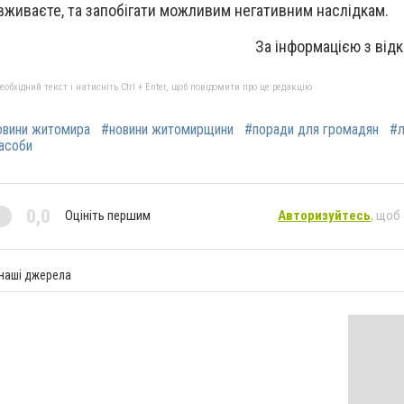
 вживаєте, та запобігати можливим негативним наслідкам.
За інформацією з від
бхідний текст і натисніть Ctrl + Enter, щоб повідомити про це редакцію
овини житомира
#новини житомирщини
#поради для громадян
#л
засоби
0,0
Оцініть першим
Авторизуйтесь
, щоб
 наші джерела