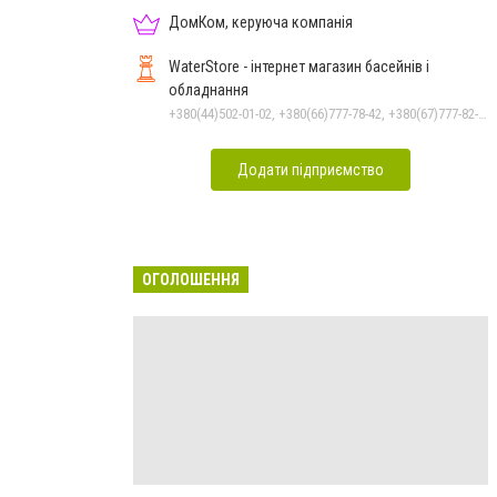
ДомКом, керуюча компанія
WaterStore - інтернет магазин басейнів і
обладнання
+380(44)502-01-02, +380(66)777-78-42, +380(67)777-82-19, +380(67)890-80-80, +380(73)890-80-80, +380(44)502-01-03
Додати підприємство
ОГОЛОШЕННЯ