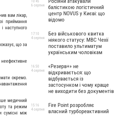
Росіяни атакували
10:45
6 серпня
балістикою логістичний
центр NOVUS у Києві: що
ив вам лікар,
відомо
зі приймання
 і наступного
Без військового квитка
17:10
4 серпня
ніякого статусу: МВС Чехії
оказує, що за
поставило ультиматум
українським чоловікам
– неефективне
«Резерв+» не
16:50
4 серпня
відкривається: що
ймати окремо.
відбувається із
 навантаження
застосунком і чому краще
не виходити без документів
Лише медичний
Fire Point розробляє
15:16
тоту та режим
4 серпня
власний турбореактивний
и сумісні між