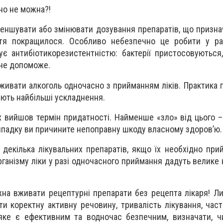
но не можна?!
еншувати або змінювати дозування препаратів, що признач
тя покращилося. Особливо небезпечно це робити у ра
ує антибіотикорезистентністю: бактерії пристосовуються,
 не допоможе.
ивати алкоголь одночасно з прийманням ліків. Практика п
ють найбільші ускладнення.
их вийшов термін придатності. Найменше «зло» від цього 
випадку ви причините непоправну шкоду власному здоров’ю.
декілька лікувальних препаратів, якщо їх необхідно при
рганізму ліки у разі одночасного приймання дадуть велике
жна вживати рецептурні препарати без рецепта лікаря! 
ти коректну активну речовину, тривалість лікування, час
яке є ефективним та водночас безпечним, визначати, ч