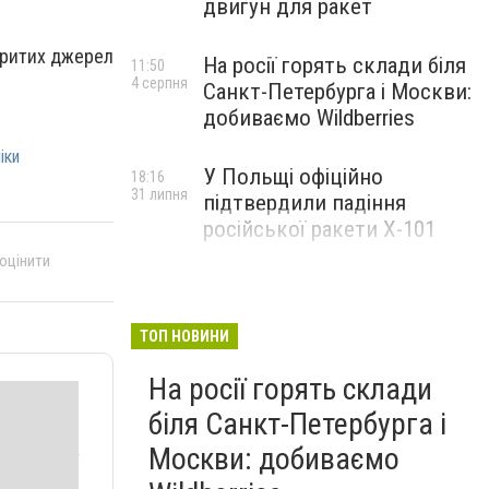
двигун для ракет
критих джерел
На росії горять склади біля
11:50
4 серпня
Санкт-Петербурга і Москви:
добиваємо Wildberries
іки
У Польщі офіційно
18:16
31 липня
підтвердили падіння
російської ракети Х-101
 оцінити
ТОП НОВИНИ
На росії горять склади
біля Санкт-Петербурга і
Москви: добиваємо