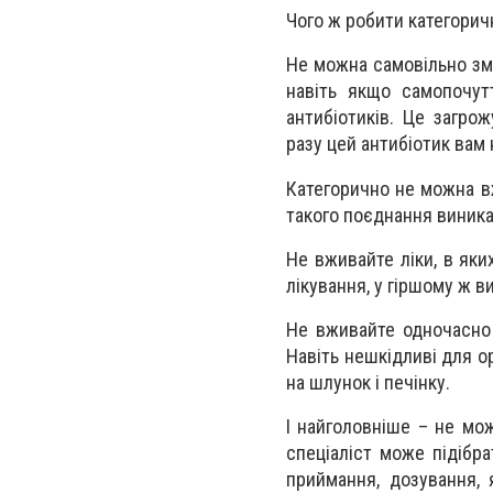
Чого ж робити категорич
Не можна самовільно зм
навіть якщо самопочут
антибіотиків. Це загрож
разу цей антибіотик вам
Категорично не можна вж
такого поєднання виника
Не вживайте ліки, в як
лікування, у гіршому ж 
Не вживайте одночасно 
Навіть нешкідливі для о
на шлунок і печінку.
І найголовніше – не мо
спеціаліст може підібра
приймання, дозування, 