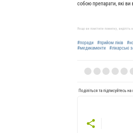
собою препарати, які ви
Якщо ви помітили помилку, виділіть нео
#поради
#прийом ліків
#н
#медикаменти
#лікарські 
Поділіться та підписуйтесь на