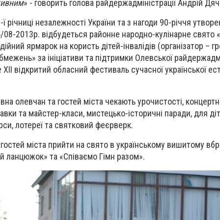
тивним
» - говорить голова райдержадміністрації Андрій Дяч
ї річниці незалежності України та з нагоди 90-річчя утвор
/08-2013р. відбудеться районне народно-кулінарне свято 
дійний ярмарок на користь дітей-інвалідів (організатор – г
бмежень» за ініціативи та підтримки Олевської райдержадмі
XII відкритий обласний фестиваль сучасної української ест
на олевчан та гостей міста чекають урочистості, концертн
авки та майстер-класи, мистецько-історичні паради, для діт
урси, лотереї та святковий феєрверк.
остей міста прийти на свято в українському вишитому вбра
ий ланцюжок» та «Співаємо Гімн разом».