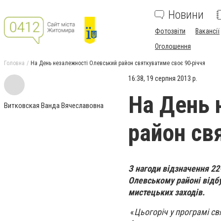
Новини
Фотозвіти
Вакансії
Оголошення
Головна
На День незалежності Олевський район святкуватиме своє 90-річчя
16:38, 19 серпня 2013 р.
На День 
Витковская Ванда Вячеславовна
район св
З нагоди відзначення 22
Олевському районі відб
мистецьких заходів.
«
Цьогоріч у програмі свя