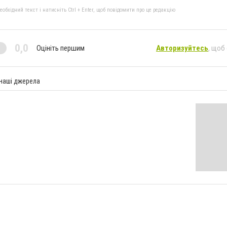
бхідний текст і натисніть Ctrl + Enter, щоб повідомити про це редакцію
0,0
Оцініть першим
Авторизуйтесь
, щоб
 наші джерела