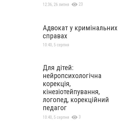
23
12:36, 26 липня
Адвокат у кримінальних
справах
10:40, 5 серпня
Для дітей:
нейропсихологічна
корекція,
кінезіотейпування,
логопед, корекційний
педагог
3
10:40, 5 серпня