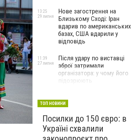
Нове загострення на
13:25
29 липня
Близькому Сході: Іран
вдарив по американських
базах, США вдарили у
відповідь
Після удару по виставці
11:39
27 липня
зброї затримали
організатора: у чому його
підозрюють
ТОП НОВИНИ
Посилки до 150 євро: в
Україні схвалили
законопроєкт про