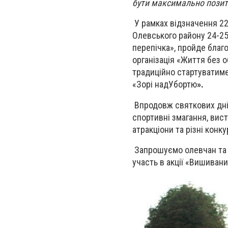
бути максимально пози
У рамках відзначення 22-
Олевського району 24-25
перепічка», пройде благо
організація «Життя без о
традиційно стартуватиме 
«Зорі надУбортю
».
Впродовж святкових днів
спортивні змагання, вист
атракціони та різні конк
Запрошуємо олевчан та г
участь в акції «Вишиван