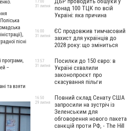
ДБР проводить обшуки у
енко.
17:00
31 липня
понад 100 ТЦК по всій
ення
Україні: яка причина
«Поліська
ромадська
ЄС продовжив тимчасовий
16:00
ністрації),
31 липня
захист для українців до
радної пісні
2028 року: що зміниться
і програми,
Посилки до 150 євро: в
13:57
31 липня
ей –
Україні схвалили
законопроєкт про
скасування пільги
ні та взяти
Повний склад Сенату США
16:50
29 липня
запросили на зустріч із
Зеленським для
обговорення нового пакета
санкцій проти РФ, - The Hill