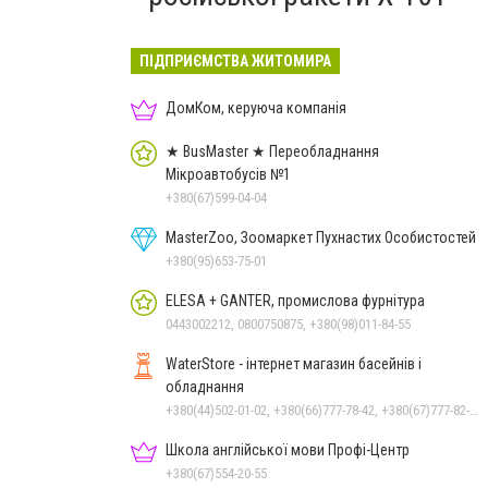
ПІДПРИЄМСТВА ЖИТОМИРА
ДомКом, керуюча компанія
★ BusMaster ★ Переобладнання
Мікроавтобусів №1
+380(67)599-04-04
MasterZoo, Зоомаркет Пухнастих Особистостей
+380(95)653-75-01
ELESA + GANTER, промислова фурнітура
0443002212, 0800750875, +380(98)011-84-55
WaterStore - інтернет магазин басейнів і
обладнання
+380(44)502-01-02, +380(66)777-78-42, +380(67)777-82-19, +380(67)890-80-80, +380(73)890-80-80, +380(44)502-01-03
Школа англійської мови Профі-Центр
+380(67)554-20-55