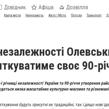
Довідник
Афіша
Дозвілля
Карта міста
Нерухомість
Авто / Мото
Погода
Транспорт
Д
незалежності Олевськ
яткуватиме своє 90-рі
-ї річниці незалежності України та 90-річчя утворення рай
удеться низка масштабних культурно-масових та різномані
ткування будуть присутні як традиційні, так і дещо нові іде