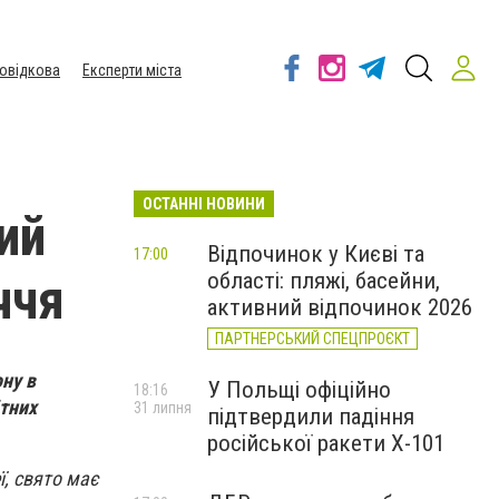
овідкова
Експерти міста
ОСТАННІ НОВИНИ
ий
Відпочинок у Києві та
17:00
області: пляжі, басейни,
ччя
активний відпочинок 2026
ПАРТНЕРСЬКИЙ СПЕЦПРОЄКТ
ону в
У Польщі офіційно
18:16
тних
31 липня
підтвердили падіння
російської ракети Х-101
ї, свято має