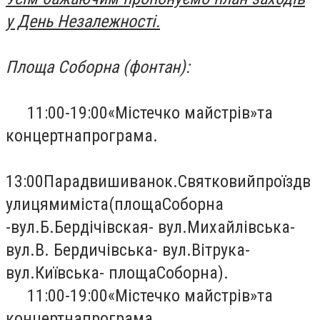
у День Незалежності.
Площа Соборна (фонтан):
11:00-19:00
«
Містечко майстрів
»
та
концертна
програма.
13:00
Парад
вишиванок.
Святковий
проїзд
в
улицями
міста
(площа
Соборна
-
вул.
Б.
Бердічівская
- вул.
Михайлівська
-
вул.
В. Бердичівська
- вул.
Вітрука
-
вул.
Київська
- площа
Соборна)
.
11:00-19:00
«
Містечко майстрів
»
та
концертна
програма.