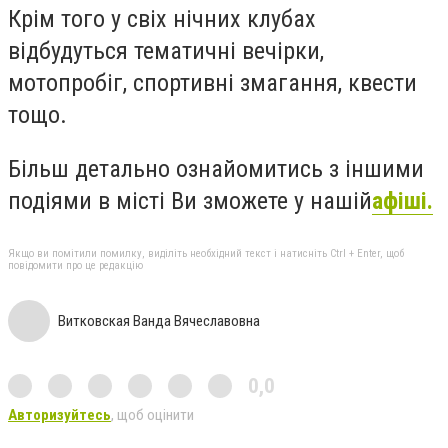
Крім того у свіх нічних клубах
відбудуться тематичні вечірки,
мотопробіг, спортивні змагання, квести
тощо.
Більш детально ознайомитись з іншими
подіями в місті Ви зможете у нашій
афіші.
Якщо ви помітили помилку, виділіть необхідний текст і натисніть Ctrl + Enter, щоб
повідомити про це редакцію
Витковская Ванда Вячеславовна
0,0
Авторизуйтесь
, щоб оцінити