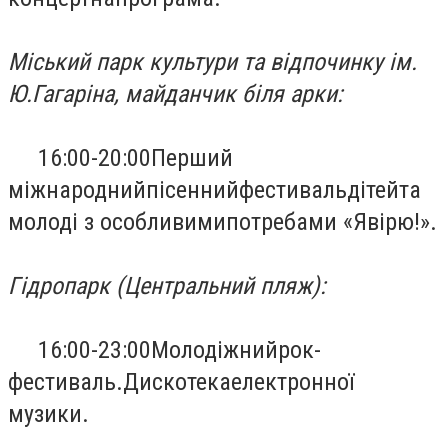
Міський парк культури та відпочинку ім.
Ю.Гагаріна, майданчик біля арки:
16:00-20:00
Перший
міжнародний
пісенний
фестиваль
дітей
та
молоді з особливими
потребами «
Я
вірю
!
».
Гідропарк (Центральний пляж):
16:00-23:00
Молодіжний
рок
-
фестиваль.
Дискотека
електронної
музики.