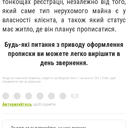
тонкощах реєстрації, незалежно від того,
який саме тип нерухомого майна є у
власності клієнта, а також який статус
має житло, де він планує прописатися.
Будь-які питання з приводу оформлення
прописки ви можете легко вирішити в
день звернення.
Якщо ви помітили помилку, виділіть необхідний текст і натисніть Ctrl + Enter, щоб
повідомити про це редакцію
0,0
Авторизуйтесь
, щоб оцінити
Поділіться та підписуйтесь на наші джерела