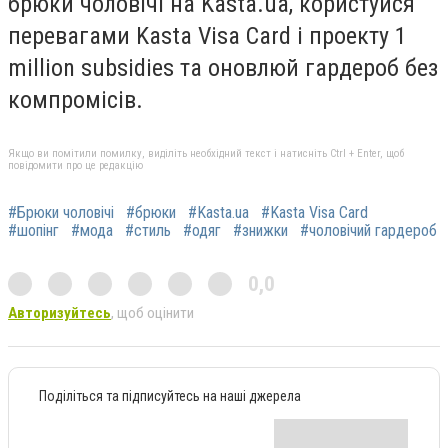
брюки чоловічі на Kasta.ua, користуйся
перевагами Kasta Visa Card і проекту 1
million subsidies та оновлюй гардероб без
компромісів.
Якщо ви помітили помилку, виділіть необхідний текст і натисніть Ctrl + Enter, щоб
повідомити про це редакцію
#Брюки чоловічі
#брюки
#Kasta.ua
#Kasta Visa Card
#шопінг
#мода
#стиль
#одяг
#знижки
#чоловічий гардероб
0,0
Авторизуйтесь
, щоб оцінити
Поділіться та підписуйтесь на наші джерела