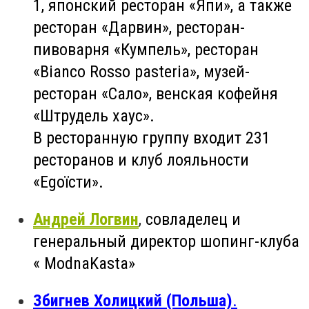
1, японский ресторан «Япи», а также
ресторан «Дарвин», ресторан-
пивоварня «Кумпель», ресторан
«Bianco Rosso pasteria», музей-
ресторан «Сало», венская кофейня
«Штрудель хаус».
В ресторанную группу входит 231
ресторанов и клуб лояльности
«Egoїсти».
Андрей Логвин
,
совладелец и
генеральный директор шопинг-клуба
« МodnaKasta»
Збигнев Холицкий (Польша)
.