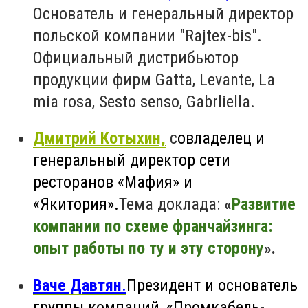
Основатель и генеральный директор
польской компании "Rajtex-bis".
Официальный дистрибьютор
продукции фирм
G
atta,
L
evante,
L
a
mia rosa,
S
esto senso,
G
abrliella.
Дмитрий Котыхин,
с
овладелец и
генеральный директор сети
ресторанов «Мафия» и
«Якитория».
Тема доклада:
«
Развитие
компании по схеме франчайзинга:
опыт работы по ту и эту сторону
».
Ваче Давтян
.
Президент и основатель
группы компаний, «Промкабель-