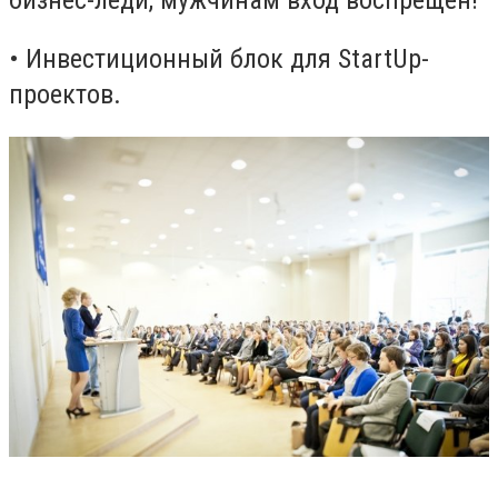
•
Инвестиционный блок для St
a
rtUp-
проектов.