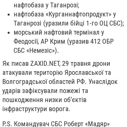
нафтобаза у Таганрозі;
нафтобаза «Курганнафтопродукт» у
Таганрозі (уразили бійці 1-го ОЦ СБС);
морський нафтовий термінал у
Феодосії, АР Крим (уразив 412 ОБР
СБС «Немезіс»).
Як писав ZAXID.NET, 29 травня дрони
атакували територію Ярославської та
Волгоградської областей РФ. Унаслідок
ударів зафіксували пожежі та
пошкодження низки об’єктів
інфраструктури ворога.
P.S. Командувач СБС Роберт «Мадяр»