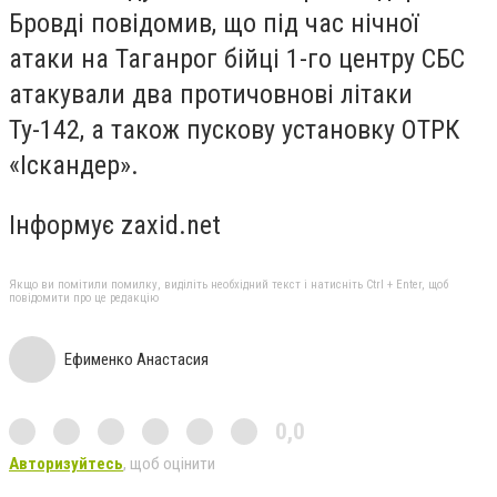
Бровді повідомив, що під час нічної
атаки на Таганрог бійці 1-го центру СБС
атакували два протичовнові літаки
Ту-142, а також пускову установку ОТРК
«Іскандер».
Інформує zaxid.net
Якщо ви помітили помилку, виділіть необхідний текст і натисніть Ctrl + Enter, щоб
повідомити про це редакцію
Ефименко Анастасия
0,0
Авторизуйтесь
, щоб оцінити