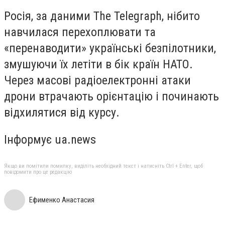
Росія, за даними The Telegraph, нібито
навчилася перехоплювати та
«перенаводити» українські безпілотники,
змушуючи їх летіти в бік країн НАТО.
Через масові радіоелектронні атаки
дрони втрачають орієнтацію і починають
відхилятися від курсу.
Інформує ua.news
Якщо ви помітили помилку, виділіть необхідний текст і натисніть Ctrl + Enter, щоб
повідомити про це редакцію
Ефименко Анастасия