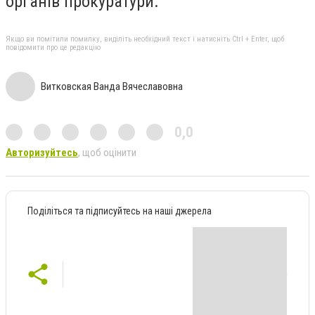
органів прокуратури.
Якщо ви помітили помилку, виділіть необхідний текст і натисніть Ctrl + Enter, щоб
повідомити про це редакцію
Витковская Ванда Вячеславовна
0,0
Авторизуйтесь
, щоб оцінити
Поділіться та підписуйтесь на наші джерела