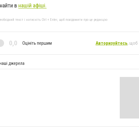
знайти в
нашій афіші.
бхідний текст і натисніть Ctrl + Enter, щоб повідомити про це редакцію
0,0
Оцініть першим
Авторизуйтесь
, щоб
 наші джерела