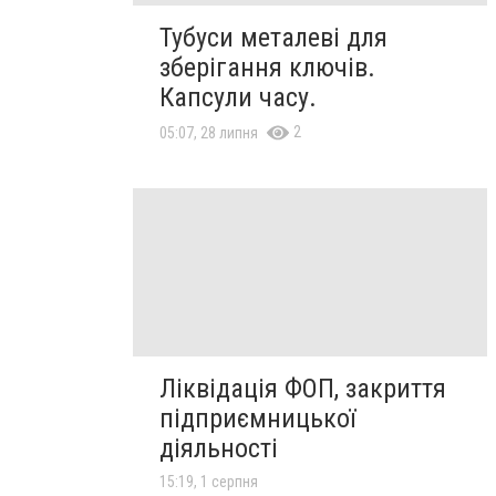
Тубуси металеві для
зберігання ключів.
Капсули часу.
2
05:07, 28 липня
Ліквідація ФОП, закриття
підприємницької
діяльності
15:19, 1 серпня