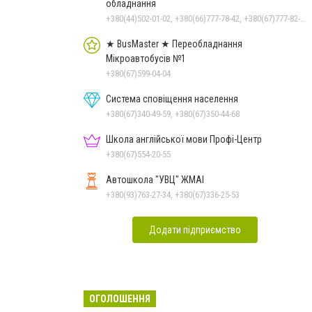
обладнання
+380(44)502-01-02, +380(66)777-78-42, +380(67)777-82-19, +380(67)890-80-80, +380(73)890-80-80, +380(44)502-01-03
★ BusMaster ★ Переобладнання
Мікроавтобусів №1
+380(67)599-04-04
Система сповіщення населення
+380(67)340-49-59, +380(67)350-44-68
Школа англійської мови Профі-Центр
+380(67)554-20-55
Автошкола "УВЦ" ЖМАІ
+380(93)763-27-34, +380(67)336-25-53
Додати підприємство
ОГОЛОШЕННЯ