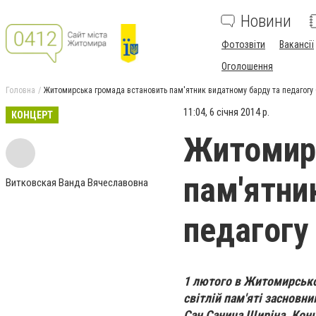
Новини
Фотозвіти
Вакансії
Оголошення
Головна
Житомирська громада встановить пам'ятник видатному барду та педагогу
11:04, 6 січня 2014 р.
КОНЦЕРТ
Житомирс
пам'ятни
Витковская Ванда Вячеславовна
педагогу
1 лютого
в Житомирсько
світлій пам'яті засновн
Сан Санича Щиріна. Кон