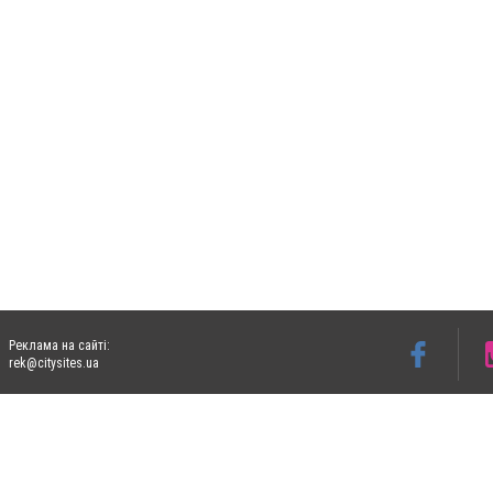
Реклама на сайті:
rek@citysites.ua
Допускається цитування матеріалів без отримання попередньої згоди 0412.ua за умо
систем гіперпосилання на цитовані статті не нижче другого абзацу в тексті або в я
Матеріали з плашками "Новини компаній", "Промо", "Партнерський матеріал", "Партнер