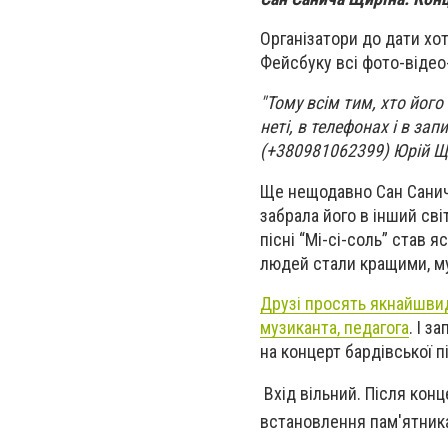
Організатори до дати хо
Фейсбуку
всі фото-відео
"Тому всім тим, хто його
неті, в телефонах і в з
(+380981062399) Юрій Щ
Ще нещодавно Сан Санич
забрала його в інший св
пісні “Мі-сі-соль” став
людей стали кращими, му
Друзі просять якнайшвид
музиканта, педагога
. І з
на концерт бардівської п
Вхід вільний. Після кон
встановлення пам'ятник