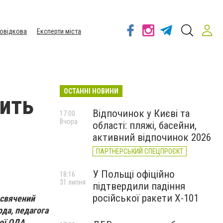
овідкова
Експерти міста
ОСТАННІ НОВИНИ
ить
Відпочинок у Києві та
17:00
Вчора
області: пляжі, басейни,
активний відпочинок 2026
ПАРТНЕРСЬКИЙ СПЕЦПРОЄКТ
У Польщі офіційно
18:16
31 липня
підтвердили падіння
російської ракети Х-101
исвячений
рда, педагога
ої ОДА.