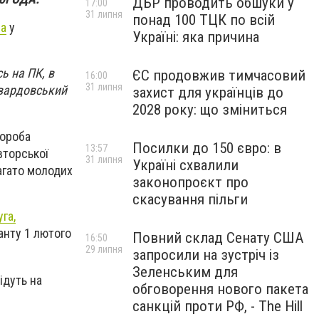
ДБР проводить обшуки у
17:00
31 липня
понад 100 ТЦК по всій
на
у
Україні: яка причина
сь на ПК, в
ЄС продовжив тимчасовий
16:00
31 липня
Твардовський
захист для українців до
2028 року: що зміниться
вороба
Посилки до 150 євро: в
13:57
вторської
31 липня
Україні схвалили
агато молодих
законопроєкт про
скасування пільги
га,
анту 1 лютого
Повний склад Сенату США
16:50
29 липня
запросили на зустріч із
Зеленським для
ідуть на
обговорення нового пакета
санкцій проти РФ, - The Hill