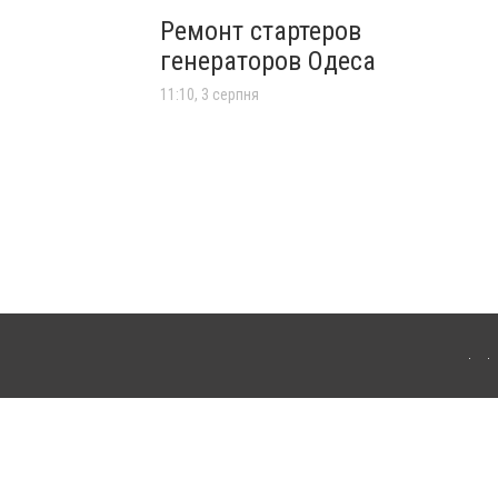
Ремонт стартеров
генераторов Одеса
11:10, 3 серпня
ля інтернет-видань обов'язкове розміщення прямого, відкритого для пошукових
лама" публікуються на правах реклами.