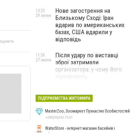
Нове загострення на
13:25
29 липня
Близькому Сході: Іран
вдарив по американських
базах, США вдарили у
відповідь
 оцінити
Після удару по виставці
11:39
27 липня
зброї затримали
організатора: у чому його
підозрюють
ПІДПРИЄМСТВА ЖИТОМИРА
MasterZoo, Зоомаркет Пухнастих Особистостей
+380(95)653-75-01
WaterStore - інтернет магазин басейнів і