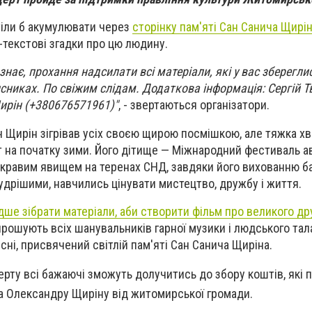
тіли б акумулювати через
сторінку пам'яті Сан Санича Щирі
-текстові згадки про цю людину.
 знає, прохання надсилати всі матеріали, які у вас зберегли
аписниках. По свіжим слідам. Додаткова інформація: Сергій 
ирін (+380676571961)"
, - звертаються організатори.
 Щирін зігрівав усіх своєю щирою посмішкою, але тяжка х
іт на початку зими. Його дітище — Міжнародний фестиваль а
 яскравим явищем на теренах СНД, завдяки його вихованню б
дрішими, навчились цінувати мистецтво, дружбу і життя.
ше зібрати матеріали, аби створити фільм про великого дру
апрошують всіх шанувальників гарної музики і людського тал
існі, присвячений світлій пам'яті Сан Санича Щиріна.
церту всі бажаючі зможуть долучитись до збору коштів, які п
а Олександру Щиріну від житомирської громади.