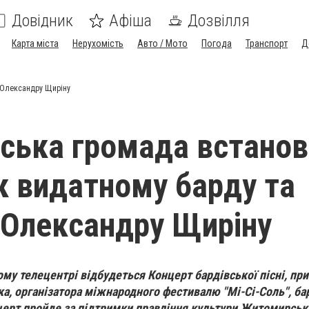
Довідник
Афіша
Дозвілля
Карта міста
Нерухомість
Авто / Мото
Погода
Транспорт
Д
 Олександру Щиріну
ька громада встанов
к видатному барду та
 Олександру Щиріну
му телецентрі
відбудеться Концерт бардівської пісні, пр
ика, організатора міжнародного фестивалю "Мі-Сі-Соль", ба
церт пройде за підтримки правління культури Житомирськ