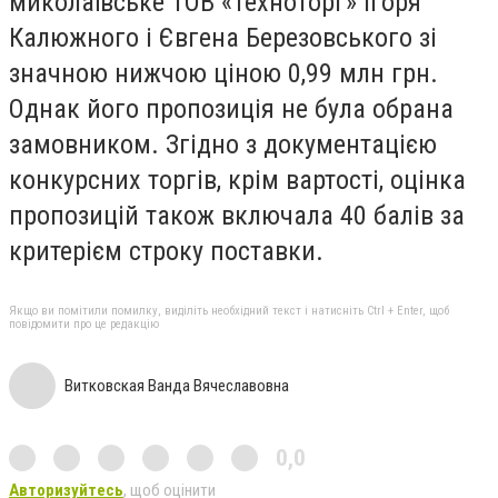
миколаївське ТОВ «Техноторг» Ігоря
Калюжного і Євгена Березовського зі
значною нижчою ціною 0,99 млн грн.
Однак його пропозиція не була обрана
замовником. Згідно з документацією
конкурсних торгів, крім вартості, оцінка
пропозицій також включала 40 балів за
критерієм строку поставки.
Якщо ви помітили помилку, виділіть необхідний текст і натисніть Ctrl + Enter, щоб
повідомити про це редакцію
Витковская Ванда Вячеславовна
0,0
Авторизуйтесь
, щоб оцінити